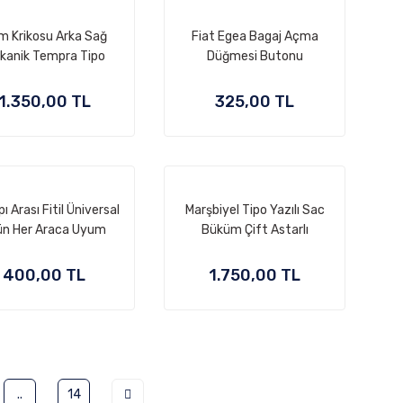
m Krikosu Arka Sağ
Fiat Egea Bagaj Açma
kanik Tempra Tipo
Düğmesi Butonu
1.350,00 TL
325,00 TL
pı Arası Fitil Üniversal
Marşbiyel Tipo Yazılı Sac
ün Her Araca Uyum
Büküm Çift Astarlı
ğlar İKİ KAPI ARASI
ZOLASYON FİTİLİ
400,00 TL
1.750,00 TL
..
14