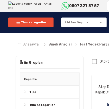
0507 327 87 57
Tüm Kategoriler
Anasayfa
Binek Araçlar
Fiat Yedek Parç
Stokt
Ürün Grupları
Kaporta
Stop D
Tipo
Kapak Ci
Şah
5
Tüm Kategoriler