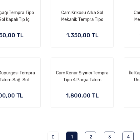
lçağı Tempra Tipo
Cam Krikosu Arka Sol
Ca
ol Kapalı Tip İç
Mekanik Tempra Tipo
Me
ekme Kolu
50,00 TL
1.350,00 TL
 Süpürgesi Tempra
Cam Kenar Sıyırıcı Tempra
İki Ka
 Takım Sağ-Sol
Tipo 4 Parça Takım
Ür
Sa
İ
00,00 TL
1.800,00 TL
1
2
3
4