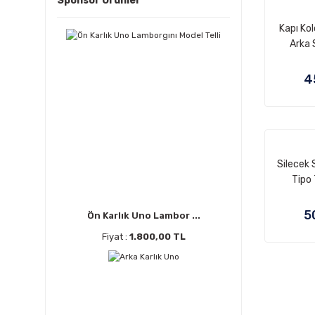
Sponsor Ürünler
Kapı Ko
Arka S
Ç
4
Silecek
Tipo
5
Ön Karlık Uno Lambor ...
Fiyat :
1.800,00 TL