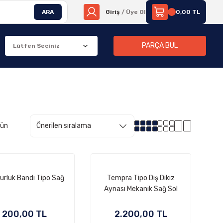
ARA
Giriş
/ Üye Ol
0,00 TL
PARÇA BUL
rün
rluk Bandı Tipo Sağ
Tempra Tipo Dış Dikiz
Aynası Mekanik Sağ Sol
Takım Fiyatı
200,00 TL
2.200,00 TL