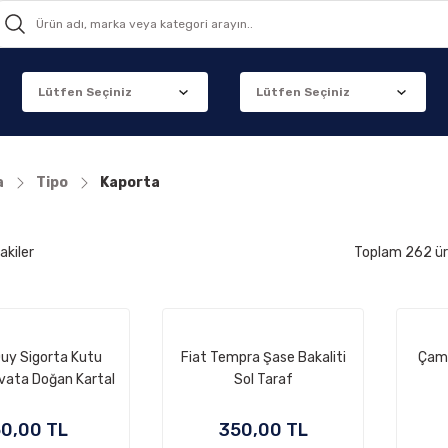
a
Tipo
Kaporta
akiler
Toplam 262 ü
uy Sigorta Kutu
Fiat Tempra Şase Bakaliti
Çamu
vata Doğan Kartal
Sol Taraf
in Tempra Tio
0,00 TL
350,00 TL