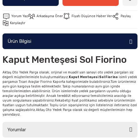
Yorum Yaz
Arkadaşına Öner
Fiyatı Düşünce Haber Ver
Paylaş
Karşılaştır
Ürün Bilgisi
Kaput Menteşesi Sol Fiorino
Aktaş Oto Yedek Parça olarak; orijinal ve muadil yan sanayi oto yedek parçaları siz
değerli müşterilerimizle buluşturmaktayız.
Kaput Menteşesi Sol Fiorino
isimli yedek
parçamızı Ticari Araçlar Fiorino Kaporta kategorimizde bulabilirsiniz.Tüm ürünlerimiz
aynı gün kargoya teslim edilmektedir. Takip numaralarınızı aynı gün içinde
temsilcilerimizden alabilirsiniz. Ürün isimlerinde yedek parçaların uyumlu olduğu
araçlar açıkça belirtilmiştir. Ancak tereddüt ediyorsanız temsilcilerimiz aracılığı ile
uyum sorgulaması yapabilirsiniz.Rekabetçi fiyat politikamız sebebiyle ürünlerimizin
fiyatları uygun tutulmaktadır. Toplu ürün siparişleriniz için listelerinizi iletirseniz özel
çalışma sağlayabilriz.Aktaş Oto Yedek Parça olarak siz değerli müşterilerimizin hep
yanındayız.
Yorumlar