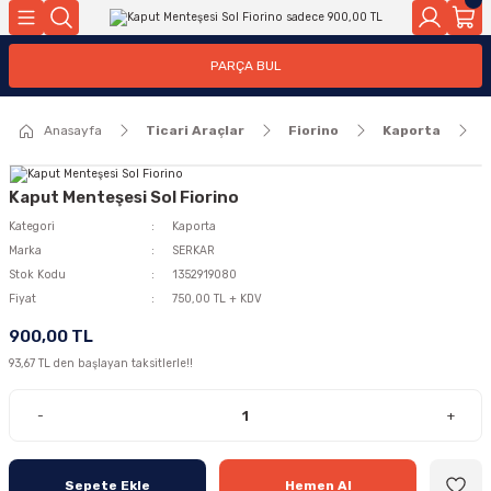
Geri Dön
Geri Dön
PARÇA BUL
ar
ar
Anasayfa
Ticari Araçlar
Fiorino
Kaporta
ça
rça
Kaput Menteşesi Sol Fiorino
Kategori
Kaporta
Marka
SERKAR
Stok Kodu
1352919080
Fiyat
750,00 TL + KDV
900,00 TL
93,67 TL den başlayan taksitlerle!!
-
+
Sepete Ekle
Hemen Al