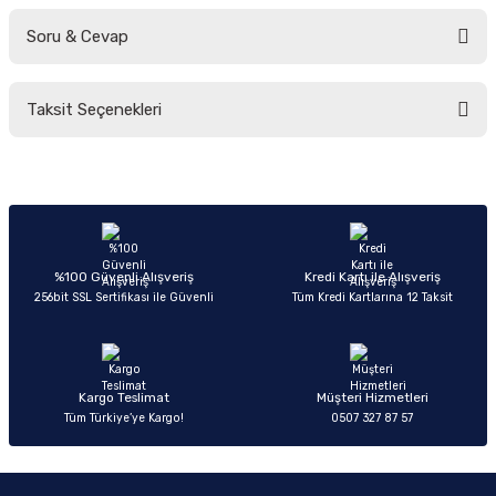
Soru & Cevap
Bu ürüne ilk yorumu siz yapın!
Taksit Seçenekleri
Yorum Yaz
Ürün hakkında henüz soru sorulmamış.
Soru Sor
%100 Güvenli Alışveriş
Kredi Kartı ile Alışveriş
256bit SSL Sertifikası ile Güvenli
Tüm Kredi Kartlarına 12 Taksit
Kargo Teslimat
Müşteri Hizmetleri
Tüm Türkiye’ye Kargo!
0507 327 87 57