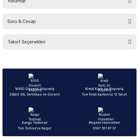
Yorumlar
Soru & Cevap
Bu ürüne ilk yorumu siz yapın!
Taksit Seçenekleri
Yorum Yaz
Ürün hakkında henüz soru sorulmamış.
Soru Sor
%100 Güvenli Alışveriş
Kredi Kartı ile Alışveriş
256bit SSL Sertifikası ile Güvenli
Tüm Kredi Kartlarına 12 Taksit
Kargo Teslimat
Müşteri Hizmetleri
Tüm Türkiye’ye Kargo!
0507 327 87 57