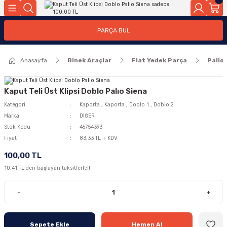
Geri Dön
Geri Dön
PARÇA BUL
ar
ar
Anasayfa
Binek Araçlar
Fiat Yedek Parça
Palio
ça
rça
Kaput Teli Üst Klipsi Doblo Palıo Siena
Kategori
Kaporta
,
Kaporta
,
Doblo 1
,
Doblo 2
Marka
DİĞER
Stok Kodu
46754393
Fiyat
83,33 TL + KDV
100,00 TL
10,41 TL den başlayan taksitlerle!!
-
+
Sepete Ekle
Hemen Al