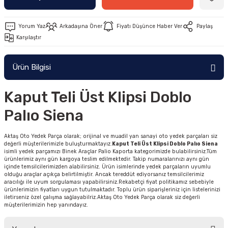
Yorum Yaz
Arkadaşına Öner
Fiyatı Düşünce Haber Ver
Paylaş
Karşılaştır
Ürün Bilgisi
Kaput Teli Üst Klipsi Doblo
Palıo Siena
Aktaş Oto Yedek Parça olarak; orijinal ve muadil yan sanayi oto yedek parçaları siz
değerli müşterilerimizle buluşturmaktayız.
Kaput Teli Üst Klipsi Doblo Palıo Siena
isimli yedek parçamızı Binek Araçlar Palio Kaporta kategorimizde bulabilirsiniz.Tüm
ürünlerimiz aynı gün kargoya teslim edilmektedir. Takip numaralarınızı aynı gün
içinde temsilcilerimizden alabilirsiniz. Ürün isimlerinde yedek parçaların uyumlu
olduğu araçlar açıkça belirtilmiştir. Ancak tereddüt ediyorsanız temsilcilerimiz
aracılığı ile uyum sorgulaması yapabilirsiniz.Rekabetçi fiyat politikamız sebebiyle
ürünlerimizin fiyatları uygun tutulmaktadır. Toplu ürün siparişleriniz için listelerinizi
iletirseniz özel çalışma sağlayabilriz.Aktaş Oto Yedek Parça olarak siz değerli
müşterilerimizin hep yanındayız.