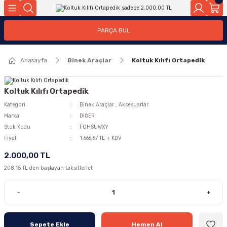
Geri Dön
Geri Dön
PARÇA BUL
ar
ar
Anasayfa
Binek Araçlar
Koltuk Kılıfı Ortapedik
ça
rça
Koltuk Kılıfı Ortapedik
Kategori
Binek Araçlar
,
Aksesuarlar
Marka
DİĞER
Stok Kodu
FGHSUWXY
Fiyat
1.666,67 TL + KDV
2.000,00 TL
208,15 TL den başlayan taksitlerle!!
-
+
Sepete Ekle
Hemen Al