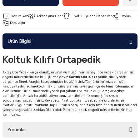
Yorum Yaz
Arkadaşına Öner
Fiyatı Düşünce Haber Ver
Paylaş
Karşılaştır
Ürün Bilgisi
Koltuk Kılıfı Ortapedik
Aktaş Oto Yedek Parça olarak; orijinal ve muadil yan sanayi oto yedek parçaları siz
değerli müşterilerimizle buluşturmaktayız.
Koltuk Kılıfı Ortapedik
isimli yedek
parçamızı Binek Araçlar kategorimizde bulabilirsiniz.Tüm ürünlerimiz aynı gün
kargoya teslim edilmektedir. Takip numaralarınızı aynı gün içinde temsilcilerimizden
alabilirsiniz. Ürün isimlerinde yedek parçaların uyumlu olduğu araçlar açıkça
belirtilmiştir. Ancak tereddüt ediyorsanız temsilcilerimiz aracılığı ile uyum
sorgulaması yapabilirsiniz.Rekabetçi fiyat politikamız sebebiyle ürünlerimizin
fiyatları uygun tutulmaktadır. Toplu ürün siparişleriniz için listelerinizi iletirseniz özel
çalışma sağlayabilriz.Aktaş Oto Yedek Parça olarak siz değerli müşterilerimizin hep
yanındayız.
Yorumlar