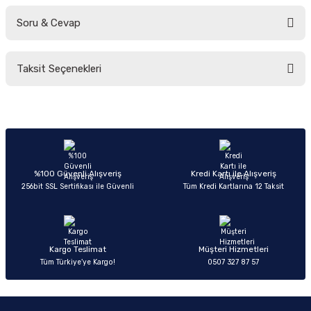
Soru & Cevap
Bu ürüne ilk yorumu siz yapın!
Taksit Seçenekleri
Yorum Yaz
Ürün hakkında henüz soru sorulmamış.
Soru Sor
%100 Güvenli Alışveriş
Kredi Kartı ile Alışveriş
256bit SSL Sertifikası ile Güvenli
Tüm Kredi Kartlarına 12 Taksit
Kargo Teslimat
Müşteri Hizmetleri
Tüm Türkiye’ye Kargo!
0507 327 87 57