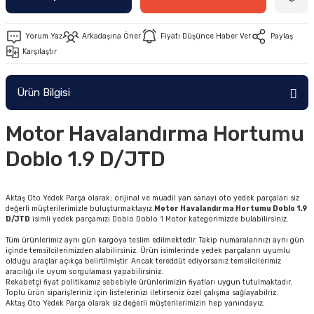
Yorum Yaz
Arkadaşına Öner
Fiyatı Düşünce Haber Ver
Paylaş
Karşılaştır
Ürün Bilgisi
Motor Havalandırma Hortumu
Doblo 1.9 D/JTD
Aktaş Oto Yedek Parça olarak; orijinal ve muadil yan sanayi oto yedek parçaları siz
değerli müşterilerimizle buluşturmaktayız.
Motor Havalandırma Hortumu Doblo 1.9
D/JTD
isimli yedek parçamızı Doblo Doblo 1 Motor kategorimizde bulabilirsiniz.
Tüm ürünlerimiz aynı gün kargoya teslim edilmektedir. Takip numaralarınızı aynı gün
içinde temsilcilerimizden alabilirsiniz. Ürün isimlerinde yedek parçaların uyumlu
olduğu araçlar açıkça belirtilmiştir. Ancak tereddüt ediyorsanız temsilcilerimiz
aracılığı ile uyum sorgulaması yapabilirsiniz.
Rekabetçi fiyat politikamız sebebiyle ürünlerimizin fiyatları uygun tutulmaktadır.
Toplu ürün siparişleriniz için listelerinizi iletirseniz özel çalışma sağlayabilriz.
Aktaş Oto Yedek Parça olarak siz değerli müşterilerimizin hep yanındayız.