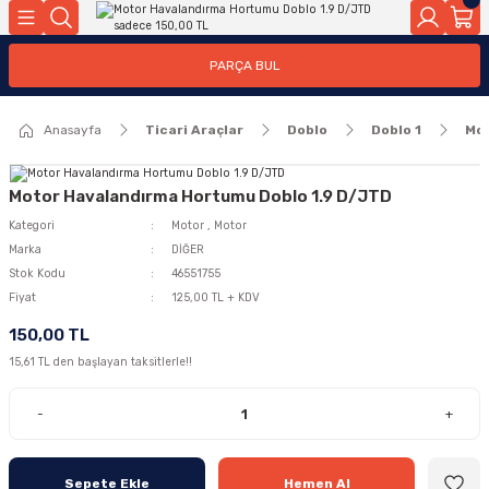
Geri Dön
Geri Dön
PARÇA BUL
ar
ar
Anasayfa
Ticari Araçlar
Doblo
Doblo 1
Mo
ça
rça
Motor Havalandırma Hortumu Doblo 1.9 D/JTD
Kategori
Motor
,
Motor
Marka
DİĞER
Stok Kodu
46551755
Fiyat
125,00 TL + KDV
150,00 TL
15,61 TL den başlayan taksitlerle!!
-
+
Sepete Ekle
Hemen Al