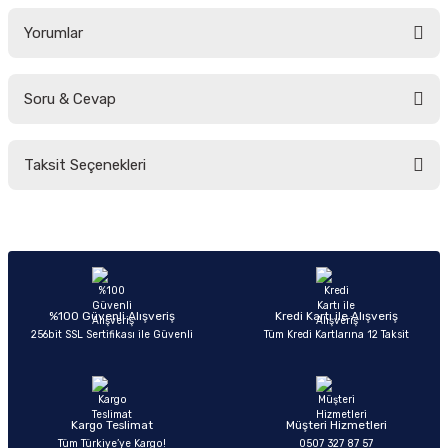
Yorumlar
Soru & Cevap
Bu ürüne ilk yorumu siz yapın!
Taksit Seçenekleri
Yorum Yaz
Ürün hakkında henüz soru sorulmamış.
Soru Sor
%100 Güvenli Alışveriş
Kredi Kartı ile Alışveriş
256bit SSL Sertifikası ile Güvenli
Tüm Kredi Kartlarına 12 Taksit
Kargo Teslimat
Müşteri Hizmetleri
Tüm Türkiye’ye Kargo!
0507 327 87 57