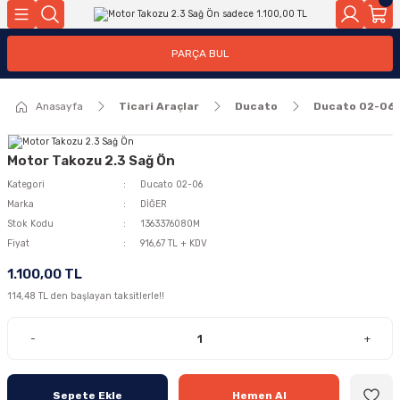
Geri Dön
Geri Dön
PARÇA BUL
ar
ar
Anasayfa
Ticari Araçlar
Ducato
Ducato 02-06
ça
rça
Motor Takozu 2.3 Sağ Ön
Kategori
Ducato 02-06
Marka
DİĞER
Stok Kodu
1363376080M
Fiyat
916,67 TL + KDV
1.100,00 TL
114,48 TL den başlayan taksitlerle!!
-
+
Sepete Ekle
Hemen Al