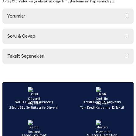
Aktaş Oto Yedek Parça olarak siz değerli müşterilerimizin hep yanındayız.
Yorumlar
Soru & Cevap
Bu ürüne ilk yorumu siz yapın!
Taksit Seçenekleri
Yorum Yaz
Ürün hakkında henüz soru sorulmamış.
Soru Sor
%100 Güvenli Alışveriş
Kredi Kartı ile Alışveriş
256bit SSL Sertifikası ile Güvenli
Tüm Kredi Kartlarına 12 Taksit
Kargo Teslimat
Müşteri Hizmetleri