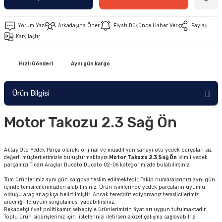
Yorum Yaz
Arkadaşına Öner
Fiyatı Düşünce Haber Ver
Paylaş
Karşılaştır
Hızlı Gönderi
Aynı gün kargo
Ürün Bilgisi
Motor Takozu 2.3 Sağ Ön
Aktaş Oto Yedek Parça olarak; orijinal ve muadil yan sanayi oto yedek parçaları siz
değerli müşterilerimizle buluşturmaktayız.
Motor Takozu 2.3 Sağ Ön
isimli yedek
parçamızı Ticari Araçlar Ducato Ducato 02-06 kategorimizde bulabilirsiniz.
Tüm ürünlerimiz aynı gün kargoya teslim edilmektedir. Takip numaralarınızı aynı gün
içinde temsilcilerimizden alabilirsiniz. Ürün isimlerinde yedek parçaların uyumlu
olduğu araçlar açıkça belirtilmiştir. Ancak tereddüt ediyorsanız temsilcilerimiz
aracılığı ile uyum sorgulaması yapabilirsiniz.
Rekabetçi fiyat politikamız sebebiyle ürünlerimizin fiyatları uygun tutulmaktadır.
Toplu ürün siparişleriniz için listelerinizi iletirseniz özel çalışma sağlayabilriz.