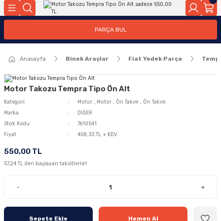
Geri Dön
Geri Dön
PARÇA BUL
ar
ar
Anasayfa
Binek Araçlar
Fiat Yedek Parça
Temp
ça
rça
Motor Takozu Tempra Tipo Ön Alt
Kategori
Motor
,
Motor
,
Ön Takım
,
Ön Takım
Marka
DİĞER
Stok Kodu
7610541
Fiyat
458,33 TL + KDV
550,00 TL
57,24 TL den başlayan taksitlerle!!
-
+
Sepete Ekle
Hemen Al