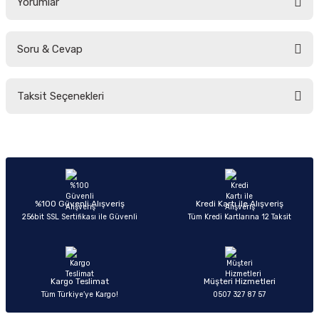
Yorumlar
Soru & Cevap
Bu ürüne ilk yorumu siz yapın!
Taksit Seçenekleri
Yorum Yaz
Ürün hakkında henüz soru sorulmamış.
Soru Sor
%100 Güvenli Alışveriş
Kredi Kartı ile Alışveriş
256bit SSL Sertifikası ile Güvenli
Tüm Kredi Kartlarına 12 Taksit
Kargo Teslimat
Müşteri Hizmetleri
Tüm Türkiye’ye Kargo!
0507 327 87 57