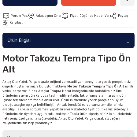
Yorum Yaz
Arkadaşına Öner
Fiyatı Düşünce Haber Ver
Paylaş
Karşılaştır
Ürün Bilgisi
Motor Takozu Tempra Tipo Ön
Alt
Aktaş Oto Yedek Parça olarak; orijinal ve muadil yan sanayi oto yedek parçaları siz
değerli müşterilerimizle buluşturmaktayız.
Motor Takozu Tempra Tipo Ön Alt
isimli
yedek parçamızı Binek Araçlar Tempra Motor kategorimizde bulabilirsiniz.Tüm
ürünlerimiz aynı gün kargoya teslim edilmektedir. Takip numaralarınızı aynı gün
içinde temsilcilerimizden alabilirsiniz. Ürün isimlerinde yedek parçaların uyumlu
olduğu araçlar açıkça belirtilmiştir. Ancak tereddüt ediyorsanız temsilcilerimiz
aracılığı ile uyum sorgulaması yapabilirsiniz.Rekabetçi fiyat politikamız sebebiyle
ürünlerimizin fiyatları uygun tutulmaktadır. Toplu ürün siparişleriniz için listelerinizi
iletirseniz özel çalışma sağlayabilriz.Aktaş Oto Yedek Parça olarak siz değerli
müşterilerimizin hep yanındayız.