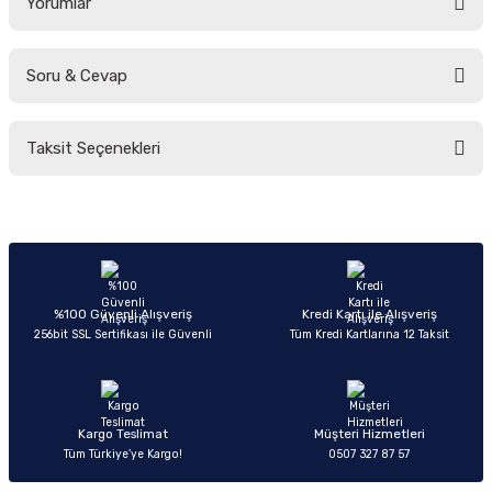
Yorumlar
Soru & Cevap
Bu ürüne ilk yorumu siz yapın!
Taksit Seçenekleri
Yorum Yaz
Ürün hakkında henüz soru sorulmamış.
Soru Sor
%100 Güvenli Alışveriş
Kredi Kartı ile Alışveriş
256bit SSL Sertifikası ile Güvenli
Tüm Kredi Kartlarına 12 Taksit
Kargo Teslimat
Müşteri Hizmetleri
Tüm Türkiye’ye Kargo!
0507 327 87 57