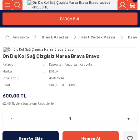
Geri Dön
Geri Dön
PARÇA BUL
ar
ar
Anasayfa
Binek Araçlar
Fiat Yedek Parça
Brava
ça
rça
Ön Dış Kol Sağ Çizgisiz Marea Brava Bravo
Kategori
Kaporta
,
Kaporta
,
Kaporta
Marka
DİĞER
Stok Kodu
46787584
Fiyat
500,00 TL + KDV
600,00 TL
62,45 TL den başlayan taksitlerle!!
-
+
Sepete Ekle
Hemen Al