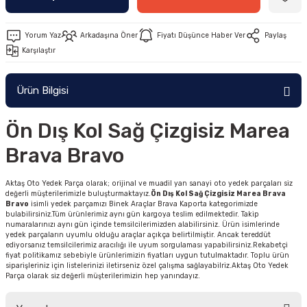
Yorum Yaz
Arkadaşına Öner
Fiyatı Düşünce Haber Ver
Paylaş
Karşılaştır
Ürün Bilgisi
Ön Dış Kol Sağ Çizgisiz Marea
Brava Bravo
Aktaş Oto Yedek Parça olarak; orijinal ve muadil yan sanayi oto yedek parçaları siz
değerli müşterilerimizle buluşturmaktayız.
Ön Dış Kol Sağ Çizgisiz Marea Brava
Bravo
isimli yedek parçamızı Binek Araçlar Brava Kaporta kategorimizde
bulabilirsiniz.Tüm ürünlerimiz aynı gün kargoya teslim edilmektedir. Takip
numaralarınızı aynı gün içinde temsilcilerimizden alabilirsiniz. Ürün isimlerinde
yedek parçaların uyumlu olduğu araçlar açıkça belirtilmiştir. Ancak tereddüt
ediyorsanız temsilcilerimiz aracılığı ile uyum sorgulaması yapabilirsiniz.Rekabetçi
fiyat politikamız sebebiyle ürünlerimizin fiyatları uygun tutulmaktadır. Toplu ürün
siparişleriniz için listelerinizi iletirseniz özel çalışma sağlayabilriz.Aktaş Oto Yedek
Parça olarak siz değerli müşterilerimizin hep yanındayız.