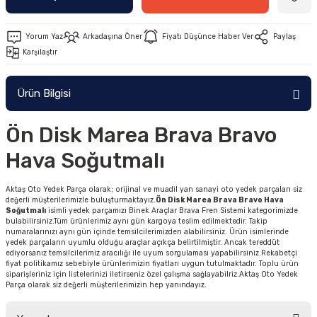
Yorum Yaz
Arkadaşına Öner
Fiyatı Düşünce Haber Ver
Paylaş
Karşılaştır
Ürün Bilgisi
Ön Disk Marea Brava Bravo
Hava Soğutmalı
Aktaş Oto Yedek Parça olarak; orijinal ve muadil yan sanayi oto yedek parçaları siz
değerli müşterilerimizle buluşturmaktayız.
Ön Disk Marea Brava Bravo Hava
Soğutmalı
isimli yedek parçamızı Binek Araçlar Brava Fren Sistemi kategorimizde
bulabilirsiniz.Tüm ürünlerimiz aynı gün kargoya teslim edilmektedir. Takip
numaralarınızı aynı gün içinde temsilcilerimizden alabilirsiniz. Ürün isimlerinde
yedek parçaların uyumlu olduğu araçlar açıkça belirtilmiştir. Ancak tereddüt
ediyorsanız temsilcilerimiz aracılığı ile uyum sorgulaması yapabilirsiniz.Rekabetçi
fiyat politikamız sebebiyle ürünlerimizin fiyatları uygun tutulmaktadır. Toplu ürün
siparişleriniz için listelerinizi iletirseniz özel çalışma sağlayabilriz.Aktaş Oto Yedek
Parça olarak siz değerli müşterilerimizin hep yanındayız.