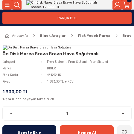
Geri Dön
Geri Dön
PARÇA BUL
ar
ar
Anasayfa
Binek Araçlar
Fiat Yedek Parça
Brava
ça
rça
Ön Disk Marea Brava Bravo Hava Soğutmalı
Kategori
Fren Sistemi
,
Fren Sistemi
,
Fren Sistemi
Marka
DİĞER
Stok Kodu
46423415
Fiyat
1.583,33 TL + KDV
1.900,00 TL
197,74 TL den başlayan taksitlerle!!
-
+
Sepete Ekle
Hemen Al