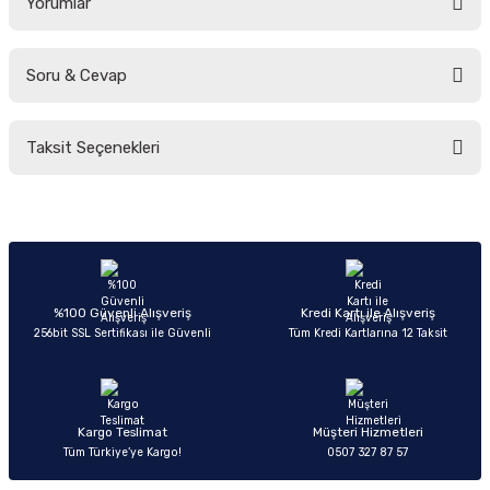
Yorumlar
Soru & Cevap
Bu ürüne ilk yorumu siz yapın!
Taksit Seçenekleri
Yorum Yaz
Ürün hakkında henüz soru sorulmamış.
Soru Sor
%100 Güvenli Alışveriş
Kredi Kartı ile Alışveriş
256bit SSL Sertifikası ile Güvenli
Tüm Kredi Kartlarına 12 Taksit
Kargo Teslimat
Müşteri Hizmetleri
Tüm Türkiye’ye Kargo!
0507 327 87 57