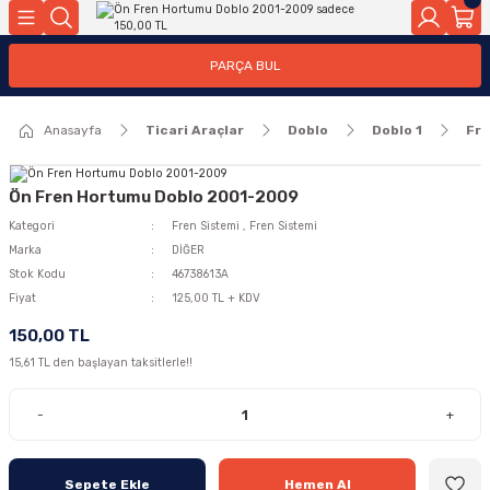
Geri Dön
Geri Dön
PARÇA BUL
ar
ar
Anasayfa
Ticari Araçlar
Doblo
Doblo 1
Fre
ça
rça
Ön Fren Hortumu Doblo 2001-2009
Kategori
Fren Sistemi
,
Fren Sistemi
Marka
DİĞER
Stok Kodu
46738613A
Fiyat
125,00 TL + KDV
150,00 TL
15,61 TL den başlayan taksitlerle!!
-
+
Sepete Ekle
Hemen Al