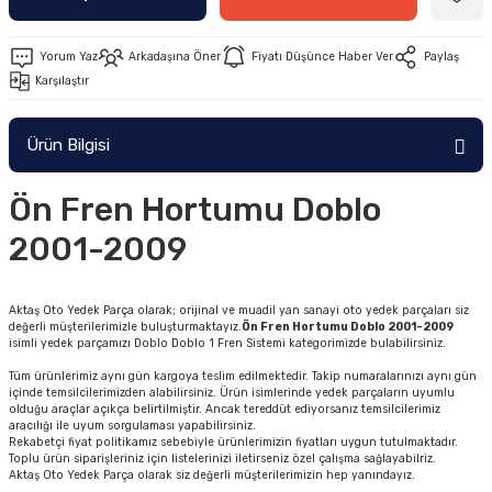
Yorum Yaz
Arkadaşına Öner
Fiyatı Düşünce Haber Ver
Paylaş
Karşılaştır
Ürün Bilgisi
Ön Fren Hortumu Doblo
2001-2009
Aktaş Oto Yedek Parça olarak; orijinal ve muadil yan sanayi oto yedek parçaları siz
değerli müşterilerimizle buluşturmaktayız.
Ön Fren Hortumu Doblo 2001-2009
isimli yedek parçamızı Doblo Doblo 1 Fren Sistemi kategorimizde bulabilirsiniz.
Tüm ürünlerimiz aynı gün kargoya teslim edilmektedir. Takip numaralarınızı aynı gün
içinde temsilcilerimizden alabilirsiniz. Ürün isimlerinde yedek parçaların uyumlu
olduğu araçlar açıkça belirtilmiştir. Ancak tereddüt ediyorsanız temsilcilerimiz
aracılığı ile uyum sorgulaması yapabilirsiniz.
Rekabetçi fiyat politikamız sebebiyle ürünlerimizin fiyatları uygun tutulmaktadır.
Toplu ürün siparişleriniz için listelerinizi iletirseniz özel çalışma sağlayabilriz.
Aktaş Oto Yedek Parça olarak siz değerli müşterilerimizin hep yanındayız.