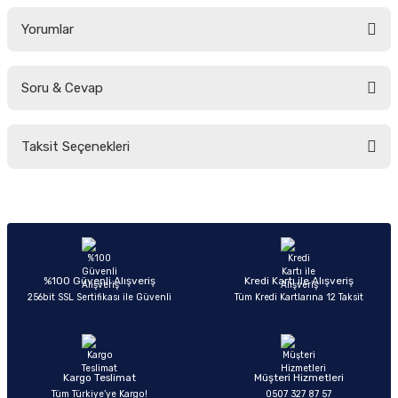
Yorumlar
Soru & Cevap
Bu ürüne ilk yorumu siz yapın!
Taksit Seçenekleri
Yorum Yaz
Ürün hakkında henüz soru sorulmamış.
Soru Sor
%100 Güvenli Alışveriş
Kredi Kartı ile Alışveriş
256bit SSL Sertifikası ile Güvenli
Tüm Kredi Kartlarına 12 Taksit
Kargo Teslimat
Müşteri Hizmetleri
Tüm Türkiye’ye Kargo!
0507 327 87 57