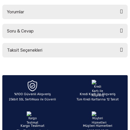
Yorumlar
Soru & Cevap
Bu ürüne ilk yorumu siz yapın!
Taksit Seçenekleri
Yorum Yaz
Ürün hakkında henüz soru sorulmamış.
Soru Sor
%100 Güvenli Alışveriş
Kredi Kartı ile Alışveriş
256bit SSL Sertifikası ile Güvenli
Tüm Kredi Kartlarına 12 Taksit
Kargo Teslimat
Müşteri Hizmetleri