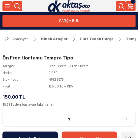
Geri Dön
Geri Dön
PARÇA BUL
ar
ar
Anasayfa
Binek Araçlar
Fiat Yedek Parça
Temp
ça
rça
Ön Fren Hortumu Tempra Tipo
Kategori
Fren Sistemi
,
Fren Sistemi
Marka
DİĞER
Stok Kodu
HPZ23578
Fiyat
125,00 TL + KDV
150,00 TL
15,61 TL den başlayan taksitlerle!!
-
+