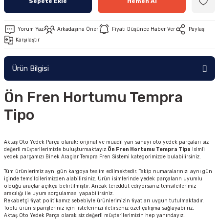
Sepete Ekle
Hemen Al
Yorum Yaz
Arkadaşına Öner
Fiyatı Düşünce Haber Ver
Paylaş
Karşılaştır
Ürün Bilgisi
Ön Fren Hortumu Tempra
Tipo
Aktaş Oto Yedek Parça olarak; orijinal ve muadil yan sanayi oto yedek parçaları siz
değerli müşterilerimizle buluşturmaktayız.
Ön Fren Hortumu Tempra Tipo
isimli
yedek parçamızı Binek Araçlar Tempra Fren Sistemi kategorimizde bulabilirsiniz.
Tüm ürünlerimiz aynı gün kargoya teslim edilmektedir. Takip numaralarınızı aynı gün
içinde temsilcilerimizden alabilirsiniz. Ürün isimlerinde yedek parçaların uyumlu
olduğu araçlar açıkça belirtilmiştir. Ancak tereddüt ediyorsanız temsilcilerimiz
aracılığı ile uyum sorgulaması yapabilirsiniz.
Rekabetçi fiyat politikamız sebebiyle ürünlerimizin fiyatları uygun tutulmaktadır.
Toplu ürün siparişleriniz için listelerinizi iletirseniz özel çalışma sağlayabilriz.
Aktaş Oto Yedek Parça olarak siz değerli müşterilerimizin hep yanındayız.