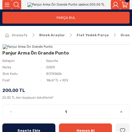
Geri Dön
Geri Dön
PARÇA BUL
ar
ar
Anasayfa
Binek Araçlar
Fiat Yedek Parça
Grand
ça
rça
Panjur Arma Ön Grande Punto
Kategori
Kaporta
Marka
DİĞER
Stok Kodu
BCFNSW26
Fiyat
166,67 TL + KDV
200,00 TL
20,82 TL den başlayan taksitlerle!!
-
+
Sepete Ekle
Hemen Al