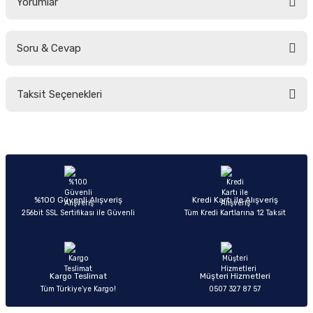
Yorumlar
Soru & Cevap
Bu ürüne ilk yorumu siz yapın!
Taksit Seçenekleri
Yorum Yaz
Ürün hakkında henüz soru sorulmamış.
Soru Sor
%100 Güvenli Alışveriş
Kredi Kartı ile Alışveriş
256bit SSL Sertifikası ile Güvenli
Tüm Kredi Kartlarına 12 Taksit
Kargo Teslimat
Müşteri Hizmetleri
Tüm Türkiye’ye Kargo!
0507 327 87 57