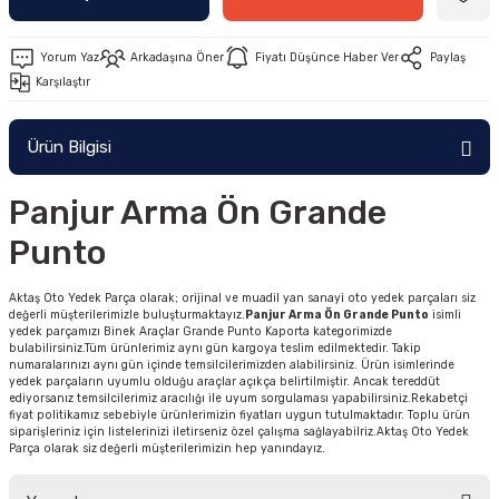
Yorum Yaz
Arkadaşına Öner
Fiyatı Düşünce Haber Ver
Paylaş
Karşılaştır
Ürün Bilgisi
Panjur Arma Ön Grande
Punto
Aktaş Oto Yedek Parça olarak; orijinal ve muadil yan sanayi oto yedek parçaları siz
değerli müşterilerimizle buluşturmaktayız.
Panjur Arma Ön Grande Punto
isimli
yedek parçamızı Binek Araçlar Grande Punto Kaporta kategorimizde
bulabilirsiniz.Tüm ürünlerimiz aynı gün kargoya teslim edilmektedir. Takip
numaralarınızı aynı gün içinde temsilcilerimizden alabilirsiniz. Ürün isimlerinde
yedek parçaların uyumlu olduğu araçlar açıkça belirtilmiştir. Ancak tereddüt
ediyorsanız temsilcilerimiz aracılığı ile uyum sorgulaması yapabilirsiniz.Rekabetçi
fiyat politikamız sebebiyle ürünlerimizin fiyatları uygun tutulmaktadır. Toplu ürün
siparişleriniz için listelerinizi iletirseniz özel çalışma sağlayabilriz.Aktaş Oto Yedek
Parça olarak siz değerli müşterilerimizin hep yanındayız.