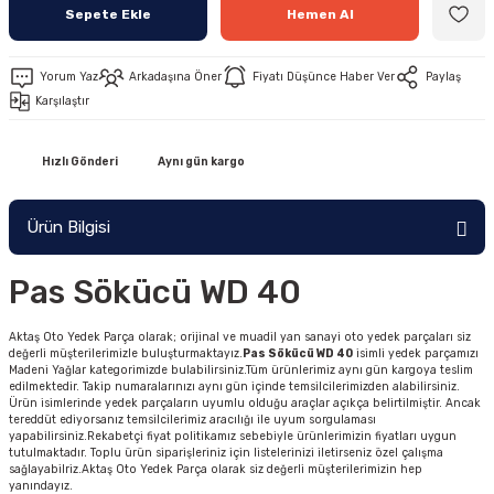
Sepete Ekle
Hemen Al
Yorum Yaz
Arkadaşına Öner
Fiyatı Düşünce Haber Ver
Paylaş
Karşılaştır
Hızlı Gönderi
Aynı gün kargo
Ürün Bilgisi
Pas Sökücü WD 40
Aktaş Oto Yedek Parça olarak; orijinal ve muadil yan sanayi oto yedek parçaları siz
değerli müşterilerimizle buluşturmaktayız.
Pas Sökücü WD 40
isimli yedek parçamızı
Madeni Yağlar kategorimizde bulabilirsiniz.Tüm ürünlerimiz aynı gün kargoya teslim
edilmektedir. Takip numaralarınızı aynı gün içinde temsilcilerimizden alabilirsiniz.
Ürün isimlerinde yedek parçaların uyumlu olduğu araçlar açıkça belirtilmiştir. Ancak
tereddüt ediyorsanız temsilcilerimiz aracılığı ile uyum sorgulaması
yapabilirsiniz.Rekabetçi fiyat politikamız sebebiyle ürünlerimizin fiyatları uygun
tutulmaktadır. Toplu ürün siparişleriniz için listelerinizi iletirseniz özel çalışma
sağlayabilriz.Aktaş Oto Yedek Parça olarak siz değerli müşterilerimizin hep
yanındayız.