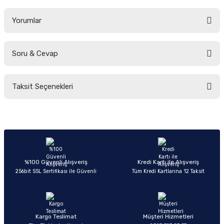
Yorumlar
Soru & Cevap
Bu ürüne ilk yorumu siz yapın!
Taksit Seçenekleri
Yorum Yaz
Ürün hakkında henüz soru sorulmamış.
Soru Sor
%100 Güvenli Alışveriş
Kredi Kartı ile Alışveriş
256bit SSL Sertifikası ile Güvenli
Tüm Kredi Kartlarına 12 Taksit
Kargo Teslimat
Müşteri Hizmetleri