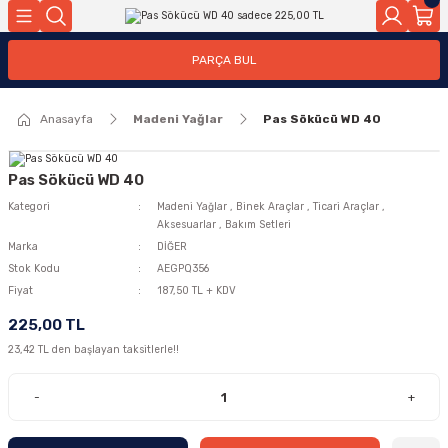
Geri Dön
Geri Dön
PARÇA BUL
ar
ar
Anasayfa
Madeni Yağlar
Pas Sökücü WD 40
ça
rça
Pas Sökücü WD 40
Kategori
Madeni Yağlar
,
Binek Araçlar
,
Ticari Araçlar
,
Aksesuarlar
,
Bakım Setleri
Marka
DİĞER
Stok Kodu
AEGPQ356
Fiyat
187,50 TL + KDV
225,00 TL
23,42 TL den başlayan taksitlerle!!
-
+