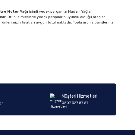
tre Motor Yağı
isimli yedek parçamızı Madeni Yağlar
siniz. Ürün isimlerinde yedek parçaların uyumlu olduğu araçlar
rünlerimizin fiyatları uygun tutulmaktadır. Toplu ürün siparişleriniz
Müşteri Hizmetleri
go!
0507 327 87 57