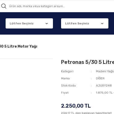
0 5 Litre Motor Yağı
Petronas 5/30 5 Litr
Kategori
Madeni Yağl
Marka
DİĞER
Stok Kodu
AJUXY248
Fiyat
1.875,00 TL
2.250,00 TL
234,17 TL den başlayan taksitlerle!!