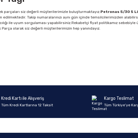
k parçaları siz değerli müşterilerimizle buluşturmaktayız.
Petronas 5/30 5 Li
m edilmektedir. Takip numaralarınızı aynı gün içinde temsilcilerimizden alabilir
cılığı ile uyum sorgulaması yapabilirsiniz.Rekabetçi fiyat politikamız sebebiyle ü
dek Parça olarak siz değerli müşterilerimizin hep yanındayız.
Ürün hakkında henüz soru sorulmamış.
Bu ürüne ilk yorumu siz yapın!
Yorum Yaz
Soru Sor
Kredi Kartı ile Alışveriş
Kargo Teslimat
Tüm Kredi Kartlarına 12 Taksit
Tüm Türkiye’ye Kar