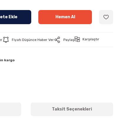
ete Ekle
Hemen Al
Karşılaştır
er
Fiyatı Düşünce Haber Ver
Paylaş
ün kargo
Taksit Seçenekleri