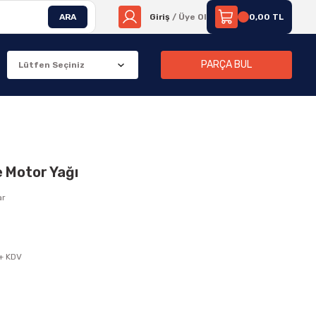
ARA
Giriş
/ Üye Ol
0,00 TL
PARÇA BUL
e Motor Yağı
ar
 + KDV