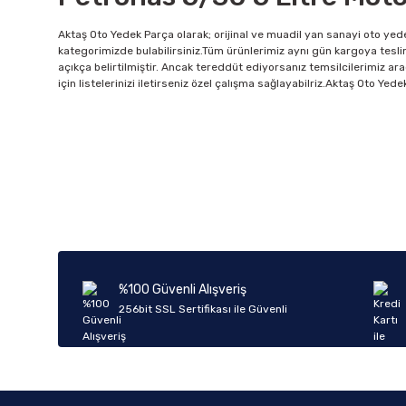
Aktaş Oto Yedek Parça olarak; orijinal ve muadil yan sanayi oto yede
kategorimizde bulabilirsiniz.Tüm ürünlerimiz aynı gün kargoya tesli
açıkça belirtilmiştir. Ancak tereddüt ediyorsanız temsilcilerimiz ara
için listelerinizi iletirseniz özel çalışma sağlayabilriz.Aktaş Oto Ye
%100 Güvenli Alışveriş
256bit SSL Sertifikası ile Güvenli