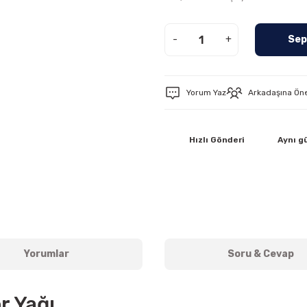
-
+
Sep
Yorum Yaz
Arkadaşına Ön
Hızlı Gönderi
Aynı g
Yorumlar
Soru & Cevap
r Yağı