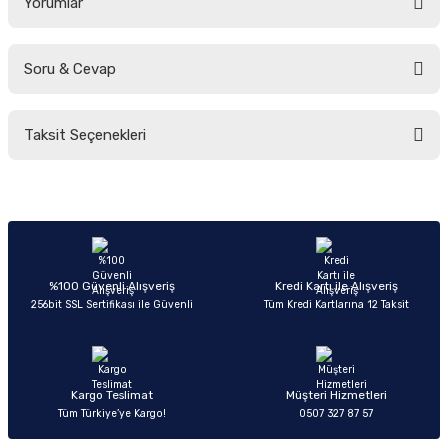
Yorumlar
Soru & Cevap
Bu ürüne ilk yorumu siz yapın!
Taksit Seçenekleri
Yorum Yaz
Ürün hakkında henüz soru sorulmamış.
Soru Sor
%100 Güvenli Alışveriş
Kredi Kartı ile Alışveriş
256bit SSL Sertifikası ile Güvenli
Tüm Kredi Kartlarına 12 Taksit
Kargo Teslimat
Müşteri Hizmetleri
Tüm Türkiye’ye Kargo!
0507 327 87 57