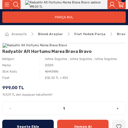
Geri Dön
Geri Dön
PARÇA BUL
ar
ar
Anasayfa
Binek Araçlar
Fiat Yedek Parça
Brava
ça
rça
Radyatör Alt Hortumu Marea Brava Bravo
Kategori
Isıtma Soğutma
,
Isıtma Soğutma
,
Isıtma Soğutma
Marka
DİĞER
Stok Kodu
46443486
Fiyat
832,50 TL + KDV
999,00 TL
103,97 TL den başlayan taksitlerle!!
-
+
Sepete Ekle
Hemen Al