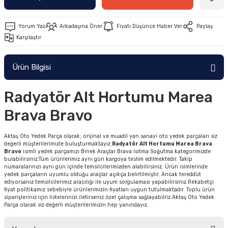
Yorum Yaz
Arkadaşına Öner
Fiyatı Düşünce Haber Ver
Paylaş
Karşılaştır
Ürün Bilgisi
Radyatör Alt Hortumu Marea
Brava Bravo
Aktaş Oto Yedek Parça olarak; orijinal ve muadil yan sanayi oto yedek parçaları siz
değerli müşterilerimizle buluşturmaktayız.
Radyatör Alt Hortumu Marea Brava
Bravo
isimli yedek parçamızı Binek Araçlar Brava Isıtma Soğutma kategorimizde
bulabilirsiniz.Tüm ürünlerimiz aynı gün kargoya teslim edilmektedir. Takip
numaralarınızı aynı gün içinde temsilcilerimizden alabilirsiniz. Ürün isimlerinde
yedek parçaların uyumlu olduğu araçlar açıkça belirtilmiştir. Ancak tereddüt
ediyorsanız temsilcilerimiz aracılığı ile uyum sorgulaması yapabilirsiniz.Rekabetçi
fiyat politikamız sebebiyle ürünlerimizin fiyatları uygun tutulmaktadır. Toplu ürün
siparişleriniz için listelerinizi iletirseniz özel çalışma sağlayabilriz.Aktaş Oto Yedek
Parça olarak siz değerli müşterilerimizin hep yanındayız.