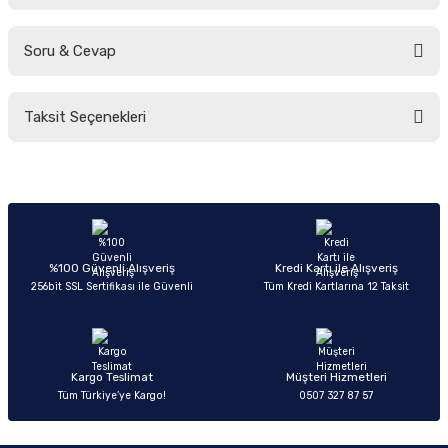
Soru & Cevap
Bu ürüne ilk yorumu siz yapın!
Taksit Seçenekleri
Yorum Yaz
Ürün hakkında henüz soru sorulmamış.
Soru Sor
%100 Güvenli Alışveriş
Kredi Kartı ile Alışveriş
256bit SSL Sertifikası ile Güvenli
Tüm Kredi Kartlarına 12 Taksit
Kargo Teslimat
Müşteri Hizmetleri
Tüm Türkiye’ye Kargo!
0507 327 87 57