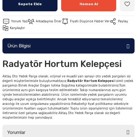
Sepete Ekle
Hemen Al
Yorum Yaz
Arkadaşına Öner
Fiyatı Düşünce Haber Ver
Paylaş
Karşılaştır
Ürün Bilgisi
Radyatör Hortum Kelepçesi
Aktaş Oto Yedek Parça olarak; orijinal ve muadil yan sanayi oto yedek parçaları siz
değerli müşterilerimizle buluşturmaktayız.
Radyatör Hortum Kelepçesi
isimli yedek
parçamızı Binek Araçlar Doğan Isıtma Soğutma kategorimizde bulabilirsiniz.Tüm
ürünlerimiz aynı gün kargoya teslim edilmektedir. Takip numaralarınızı aynı gün
içinde temsilcilerimizden alabilirsiniz. Ürün isimlerinde yedek parçaların uyumlu
olduğu araçlar açıkça belirtilmiştir. Ancak tereddüt ediyorsanız temsilcilerimiz
aracılığı ile uyum sorgulaması yapabilirsiniz.Rekabetçi fiyat politikamız sebebiyle
ürünlerimizin fiyatları uygun tutulmaktadır. Toplu ürün siparişleriniz için listelerinizi
iletirseniz özel çalışma sağlayabilriz.Aktaş Oto Yedek Parça olarak siz değerli
müşterilerimizin hep yanındayız.
Yorumlar