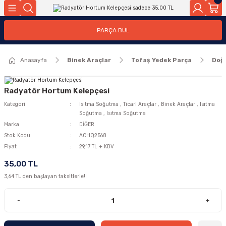
Geri Dön
Geri Dön
PARÇA BUL
ar
ar
Anasayfa
Binek Araçlar
Tofaş Yedek Parça
Doğ
ça
rça
Radyatör Hortum Kelepçesi
Kategori
Isıtma Soğutma
,
Ticari Araçlar
,
Binek Araçlar
,
Isıtma
Soğutma
,
Isıtma Soğutma
Marka
DİĞER
Stok Kodu
ACHQ2568
Fiyat
29,17 TL + KDV
35,00 TL
3,64 TL den başlayan taksitlerle!!
-
+