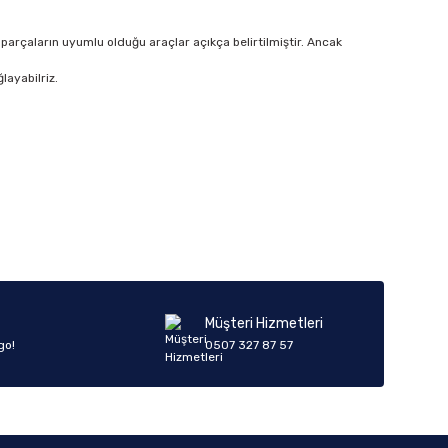
parçaların uyumlu olduğu araçlar açıkça belirtilmiştir. Ancak
layabilriz.
Müşteri Hizmetleri
go!
0507 327 87 57