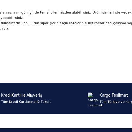
rınızı aynı gün içinde temsilcilerimizden alabilirsiniz. Ürün isimlerinde yedek 
yapabilirsiniz.
lmaktadır. Toplu ürün siparişleriniz için listelerinizi iletirseniz özel çalışma sağ
dayız.
Ürün hakkında henüz soru sorulmamış.
Bu ürüne ilk yorumu siz yapın!
Yorum Yaz
Soru Sor
Kredi Kartı ile Alışveriş
Kargo Teslimat
Tüm Kredi Kartlarına 12 Taksit
Tüm Türkiye’ye Kar