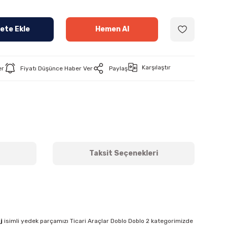
ete Ekle
Hemen Al
Karşılaştır
er
Fiyatı Düşünce Haber Ver
Paylaş
Taksit Seçenekleri
j
isimli yedek parçamızı Ticari Araçlar Doblo Doblo 2 kategorimizde