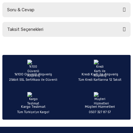
Soru & Cevap
Bu ürüne ilk yorumu siz yapın!
Taksit Seçenekleri
Yorum Yaz
Ürün hakkında henüz soru sorulmamış.
Soru Sor
%100 Güvenli Alışveriş
Kredi Kartı ile Alışveriş
256bit SSL Sertifikası ile Güvenli
Tüm Kredi Kartlarına 12 Taksit
Kargo Teslimat
Müşteri Hizmetleri
Tüm Türkiye’ye Kargo!
0507 327 87 57