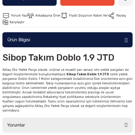
Yorum Yaz
Arkadaşına Öner
Fiyatı Düşünce Haber Ver
Paylaş
Karşılaştır
Ürün Bilgisi
Sibop Takım Doblo 1.9 JTD
Aktaş Oto Yedek Parça olarak; orijinal ve muadil yan sanayi oto yedek parçaları siz
değerli müşterilerimizle buluşturmaktayız.
Sibop Takım Doblo 1.9 JTD
isimli yedek
parçamızı Doblo Doblo 1 Motor kategorimizde bulabilirsiniz.Tüm ürünlerimiz aynı gün
kargoya teslim edilmektedir. Takip numaralarınızı aynı gün içinde temsilcilerimizden
alabilirsiniz. Ürün isimlerinde yedek parçaların uyumlu olduğu araçlar açıkça
belirtilmiştir. Ancak tereddüt ediyorsanız temsilcilerimiz aracılığı ile uyum
sorgulaması yapabilirsiniz.Rekabetçi fiyat politikamız sebebiyle ürünlerimizin
fiyatları uygun tutulmaktadır. Toplu ürün siparişleriniz için listelerinizi iletirseniz özel
çalışma sağlayabilriz.Aktaş Oto Yedek Parça olarak siz değerli müşterilerimizin hep
yanındayız.
Yorumlar