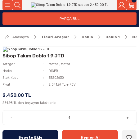
Geri Dön
Geri Dön
PARÇA BUL
ar
ar
Anasayfa
Ticari Araçlar
Doblo
Doblo 1
Mo
ça
rça
Sibop Takım Doblo 1.9 JTD
Kategori
Motor
,
Motor
Marka
DİĞER
Stok Kodu
55202630
Fiyat
2.041,67 TL + KDV
2.450,00 TL
254,98 TL den başlayan taksitlerle!!
-
+
Sepete Ekle
Hemen Al