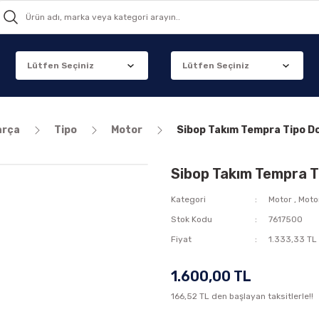
arça
Tipo
Motor
Sibop Takım Tempra Tipo D
Sibop Takım Tempra T
Kategori
Motor
,
Moto
Stok Kodu
7617500
Fiyat
1.333,33 TL
1.600,00 TL
166,52 TL den başlayan taksitlerle!!