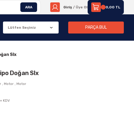
ARA
Giriş
/ Üye Ol
0,00 TL
PARÇA BUL
oğan Slx
ipo Doğan Slx
r
,
Motor
,
Motor
 + KDV