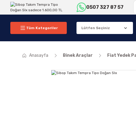
0507 327 87 57
Tüm Kategoriler
Anasayfa
Binek Araçlar
Fiat Yedek P