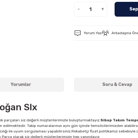
-
+
Sep
Yorum Yaz
Arkadaşına Ön
Yorumlar
Soru & Cevap
oğan Slx
k parçaları siz değerli müşterilerimizle buluşturmaktayız.
Sibop Takım Tempr
m edilmektedir. Takip numaralarınızı aynı gün içinde temsilcilerimizden alabilir
cılığı ile uyum sorgulaması yapabilirsiniz.Rekabetçi fiyat politikamız sebebiyle ü
dek Parça olarak siz değerli müşterilerimizin hep yanındayız.