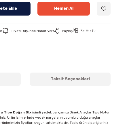
ete Ekle
Hemen Al
Karşılaştır
er
Fiyatı Düşünce Haber Ver
Paylaş
Taksit Seçenekleri
a Tipo Doğan Slx
isimli yedek parçamızı Binek Araçlar Tipo Motor
siniz. Ürün isimlerinde yedek parçaların uyumlu olduğu araçlar
rünlerimizin fiyatları uygun tutulmaktadır. Toplu ürün siparişleriniz