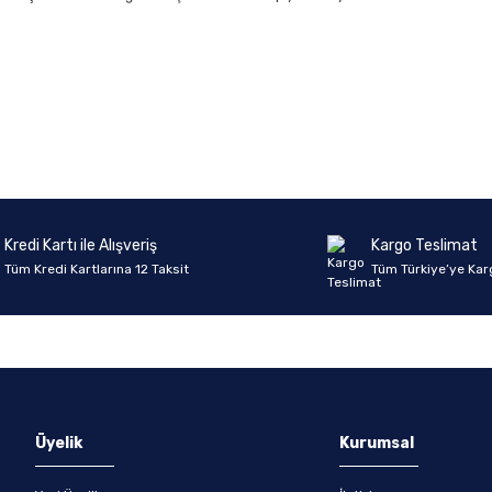
Ürün hakkında henüz soru sorulmamış.
Bu ürüne ilk yorumu siz yapın!
Yorum Yaz
Soru Sor
Kredi Kartı ile Alışveriş
Kargo Teslimat
Tüm Kredi Kartlarına 12 Taksit
Tüm Türkiye’ye Kar
Üyelik
Kurumsal