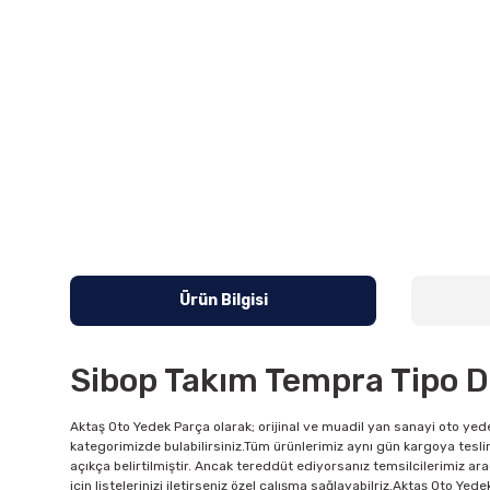
Ürün Bilgisi
Sibop Takım Tempra Tipo D
Aktaş Oto Yedek Parça olarak; orijinal ve muadil yan sanayi oto yede
kategorimizde bulabilirsiniz.Tüm ürünlerimiz aynı gün kargoya tesli
açıkça belirtilmiştir. Ancak tereddüt ediyorsanız temsilcilerimiz ara
için listelerinizi iletirseniz özel çalışma sağlayabilriz.Aktaş Oto Ye