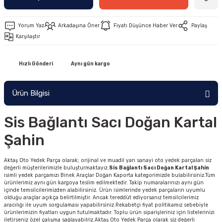
Yorum Yaz
Arkadaşına Öner
Fiyatı Düşünce Haber Ver
Paylaş
Karşılaştır
Hızlı Gönderi
Aynı gün kargo
Ürün Bilgisi
Sis Bağlantı Sacı Doğan Kartal
Şahin
Aktaş Oto Yedek Parça olarak; orijinal ve muadil yan sanayi oto yedek parçaları siz
değerli müşterilerimizle buluşturmaktayız.
Sis Bağlantı Sacı Doğan Kartal Şahin
isimli yedek parçamızı Binek Araçlar Doğan Kaporta kategorimizde bulabilirsiniz.Tüm
ürünlerimiz aynı gün kargoya teslim edilmektedir. Takip numaralarınızı aynı gün
içinde temsilcilerimizden alabilirsiniz. Ürün isimlerinde yedek parçaların uyumlu
olduğu araçlar açıkça belirtilmiştir. Ancak tereddüt ediyorsanız temsilcilerimiz
aracılığı ile uyum sorgulaması yapabilirsiniz.Rekabetçi fiyat politikamız sebebiyle
ürünlerimizin fiyatları uygun tutulmaktadır. Toplu ürün siparişleriniz için listelerinizi
iletirseniz özel çalışma sağlayabilriz.Aktaş Oto Yedek Parça olarak siz değerli