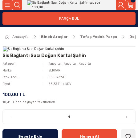
Geri Dön
Geri Dön
PARÇA BUL
ar
ar
Anasayfa
Binek Araçlar
Tofaş Yedek Parça
Doğ
ça
rça
Sis Bağlantı Sacı Doğan Kartal Şahin
Kategori
Kaporta
,
Kaporta
,
Kaporta
Marka
SERKAR
Stok Kodu
85007399E
Fiyat
83,33 TL + KDV
100,00 TL
10,41 TL den başlayan taksitlerle!!
-
+
Sepete Ekle
Hemen Al