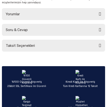
müşterilerimizin hep yanındayız.
Yorumlar
Soru & Cevap
Bu ürüne ilk yorumu siz yapın!
Taksit Seçenekleri
Yorum Yaz
Ürün hakkında henüz soru sorulmamış.
Soru Sor
%100 Güvenli Alışveriş
Kredi Kartı ile Alışveriş
256bit SSL Sertifikası ile Güvenli
Tüm Kredi Kartlarına 12 Taksit