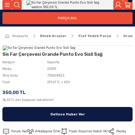
Geri Dön
Geri Dön
PARÇA BUL
ar
ar
Anasayfa
Binek Araçlar
Fiat Yedek Parça
Grand
ça
rça
Sis Far Çerçevesi Grande Punto Evo Sisli Sağ
Kategori
Kaporta
Marka
DİĞER
Stok Kodu
735508823
Fiyat
291,67 TL + KDV
350,00 TL
36,43 TL den başlayan taksitlerle!!
Gelince Haber Ver
Yorum Yaz
Arkadaşına Öner
Fiyatı Düşünce Haber Ver
Paylaş