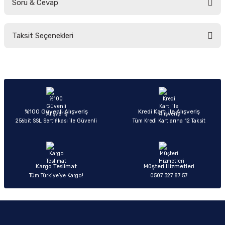
Soru & Cevap
Bu ürüne ilk yorumu siz yapın!
Taksit Seçenekleri
Yorum Yaz
Ürün hakkında henüz soru sorulmamış.
Soru Sor
%100 Güvenli Alışveriş
Kredi Kartı ile Alışveriş
256bit SSL Sertifikası ile Güvenli
Tüm Kredi Kartlarına 12 Taksit
Kargo Teslimat
Müşteri Hizmetleri
Tüm Türkiye’ye Kargo!
0507 327 87 57