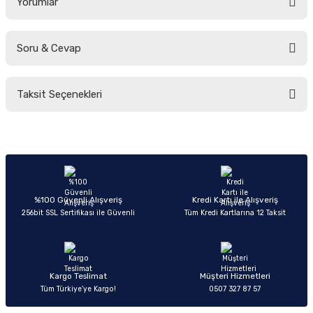
Yorumlar
Soru & Cevap
Bu ürüne ilk yorumu siz yapın!
Taksit Seçenekleri
Yorum Yaz
Ürün hakkında henüz soru sorulmamış.
Soru Sor
%100 Güvenli Alışveriş
Kredi Kartı ile Alışveriş
256bit SSL Sertifikası ile Güvenli
Tüm Kredi Kartlarına 12 Taksit
Kargo Teslimat
Müşteri Hizmetleri
Tüm Türkiye’ye Kargo!
0507 327 87 57