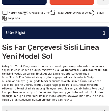
Yorum Yaz
Arkadaşına Öner
Fiyatı Düşünce Haber Ver
Paylaş
Karşılaştır
Ürün Bilgisi
Sis Far Çerçevesi Sisli Linea
Yeni Model Sol
Aktaş Oto Yedek Parça olarak; orijinal ve muadil yan sanayi oto yedek parçaları siz
değerli müşterilerimizle buluşturmaktayız.
Sis Far Çerçevesi Sisli Linea Yeni Model
Sol
isimli yedek parçamızı Binek Araçlar Linea Kaporta kategorimizde
bulabilirsiniz.Tüm ürünlerimiz aynı gün kargoya teslim edilmektedir. Takip
numaralarınızı aynı gün içinde temsilcilerimizden alabilirsiniz. Ürün isimlerinde
yedek parçaların uyumlu olduğu araçlar açıkça belirtilmiştir. Ancak tereddüt
ediyorsanız temsilcilerimiz aracılığı ile uyum sorgulaması yapabilirsiniz.Rekabetçi
fiyat politikamız sebebiyle ürünlerimizin fiyatları uygun tutulmaktadır. Toplu ürün
siparişleriniz için listelerinizi iletirseniz özel çalışma sağlayabilriz.Aktaş Oto Yedek
Parça olarak siz değerli müşterilerimizin hep yanındayız.