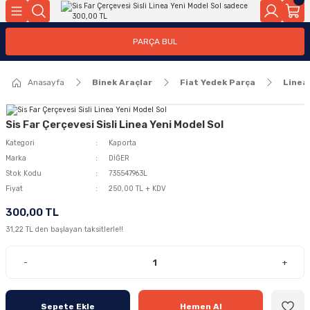
Geri Dön
Geri Dön
PARÇA BUL
ar
ar
Anasayfa
Binek Araçlar
Fiat Yedek Parça
Linea
ça
rça
Sis Far Çerçevesi Sisli Linea Yeni Model Sol
Kategori
Kaporta
Marka
DİĞER
Stok Kodu
735547963L
Fiyat
250,00 TL + KDV
300,00 TL
31,22 TL den başlayan taksitlerle!!
-
+
Sepete Ekle
Hemen Al