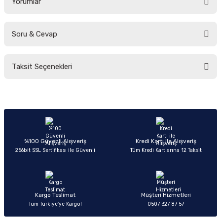
Yorumlar
Soru & Cevap
Bu ürüne ilk yorumu siz yapın!
Taksit Seçenekleri
Yorum Yaz
Ürün hakkında henüz soru sorulmamış.
Soru Sor
%100 Güvenli Alışveriş
Kredi Kartı ile Alışveriş
256bit SSL Sertifikası ile Güvenli
Tüm Kredi Kartlarına 12 Taksit
Kargo Teslimat
Müşteri Hizmetleri
Tüm Türkiye’ye Kargo!
0507 327 87 57