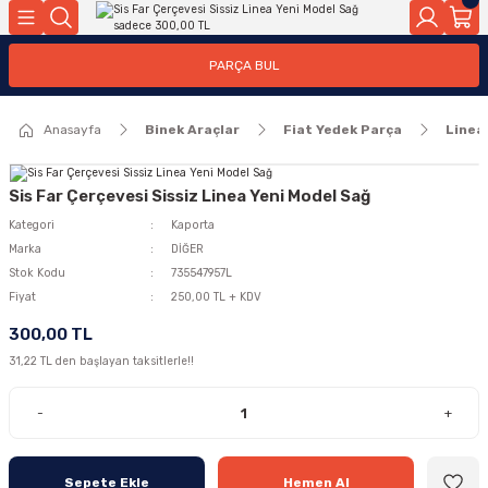
Geri Dön
Geri Dön
PARÇA BUL
ar
ar
Anasayfa
Binek Araçlar
Fiat Yedek Parça
Linea
ça
rça
Sis Far Çerçevesi Sissiz Linea Yeni Model Sağ
Kategori
Kaporta
Marka
DİĞER
Stok Kodu
735547957L
Fiyat
250,00 TL + KDV
300,00 TL
31,22 TL den başlayan taksitlerle!!
-
+
Sepete Ekle
Hemen Al