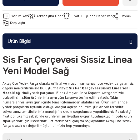
Yorum Yaz
Arkadaşına Öner
Fiyatı Düşünce Haber Ver
Paylaş
Karşılaştır
Ürün Bilgisi
Sis Far Çerçevesi Sissiz Linea
Yeni Model Sağ
Aktaş Oto Yedek Parça olarak; orijinal ve muadil yan sanayi oto yedek parçaları siz
değerli müşterilerimizle buluşturmaktayız.
Sis Far Çerçevesi Sissiz Linea Yeni
Model Sağ
isimli yedek parçamızı Binek Araçlar Linea Kaporta kategorimizde
bulabilirsiniz.Tüm ürünlerimiz aynı gün kargoya teslim edilmektedir. Takip
numaralarınızı aynı gün içinde temsilcilerimizden alabilirsiniz. Ürün isimlerinde
yedek parçaların uyumlu olduğu araçlar açıkça belirtilmiştir. Ancak tereddüt
ediyorsanız temsilcilerimiz aracılığı ile uyum sorgulaması yapabilirsiniz.Rekabetçi
fiyat politikamız sebebiyle ürünlerimizin fiyatları uygun tutulmaktadır. Toplu ürün
siparişleriniz için listelerinizi iletirseniz özel çalışma sağlayabilriz.Aktaş Oto Yedek
Parça olarak siz değerli müşterilerimizin hep yanındayız.