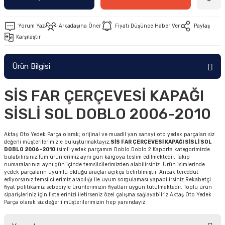
Yorum Yaz
Arkadaşına Öner
Fiyatı Düşünce Haber Ver
Paylaş
Karşılaştır
Ürün Bilgisi
SİS FAR ÇERÇEVESİ KAPAĞI
SİSLİ SOL DOBLO 2006-2010
Aktaş Oto Yedek Parça olarak; orijinal ve muadil yan sanayi oto yedek parçaları siz
değerli müşterilerimizle buluşturmaktayız.
SİS FAR ÇERÇEVESİ KAPAĞI SİSLİ SOL
DOBLO 2006-2010
isimli yedek parçamızı Doblo Doblo 2 Kaporta kategorimizde
bulabilirsiniz.Tüm ürünlerimiz aynı gün kargoya teslim edilmektedir. Takip
numaralarınızı aynı gün içinde temsilcilerimizden alabilirsiniz. Ürün isimlerinde
yedek parçaların uyumlu olduğu araçlar açıkça belirtilmiştir. Ancak tereddüt
ediyorsanız temsilcilerimiz aracılığı ile uyum sorgulaması yapabilirsiniz.Rekabetçi
fiyat politikamız sebebiyle ürünlerimizin fiyatları uygun tutulmaktadır. Toplu ürün
siparişleriniz için listelerinizi iletirseniz özel çalışma sağlayabilriz.Aktaş Oto Yedek
Parça olarak siz değerli müşterilerimizin hep yanındayız.