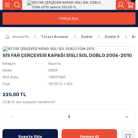
Geri Dön
Geri Dön
PARÇA BUL
ar
ar
Anasayfa
Ticari Araçlar
Doblo
Doblo 2
Ka
ça
rça
SİS FAR ÇERÇEVESİ KAPAĞI SİSLİ SOL DOBLO 2006-2010
Kategori
Kaporta
Marka
DİĞER
Stok Kodu
735417168P
Fiyat
187,50 TL + KDV
225,00 TL
23,42 TL den başlayan taksitlerle!!
-
+
Sepete Ekle
Hemen Al