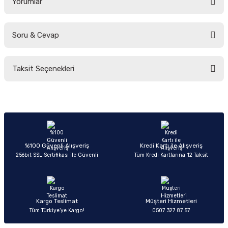
Yorumlar
Soru & Cevap
Bu ürüne ilk yorumu siz yapın!
Taksit Seçenekleri
Yorum Yaz
Ürün hakkında henüz soru sorulmamış.
Soru Sor
%100 Güvenli Alışveriş
Kredi Kartı ile Alışveriş
256bit SSL Sertifikası ile Güvenli
Tüm Kredi Kartlarına 12 Taksit
Kargo Teslimat
Müşteri Hizmetleri
Tüm Türkiye’ye Kargo!
0507 327 87 57