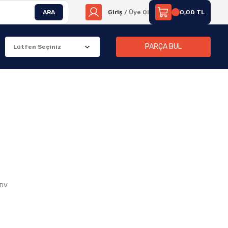
ARA
Giriş
/ Üye Ol
0,00 TL
PARÇA BUL
KDV