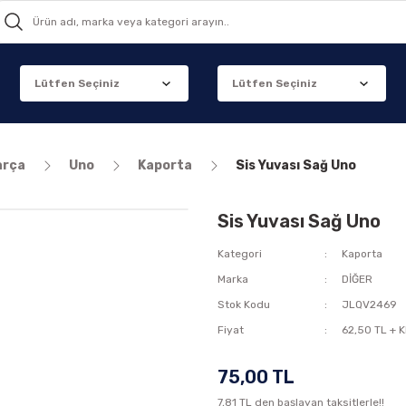
arça
Uno
Kaporta
Sis Yuvası Sağ Uno
Sis Yuvası Sağ Uno
Kategori
Kaporta
Marka
DİĞER
Stok Kodu
JLQV2469
Fiyat
62,50 TL + 
75,00 TL
7,81 TL den başlayan taksitlerle!!