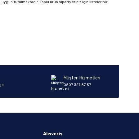
ygun tutulmaktadır. Toplu ürün siparişleriniz için listelerinizi
Müşteri Hizmetleri
go!
0507 327 87 57
Alışveriş