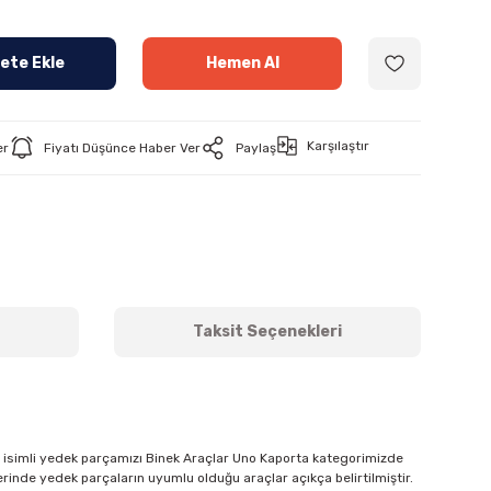
ete Ekle
Hemen Al
Karşılaştır
er
Fiyatı Düşünce Haber Ver
Paylaş
Taksit Seçenekleri
isimli yedek parçamızı Binek Araçlar Uno Kaporta kategorimizde
erinde yedek parçaların uyumlu olduğu araçlar açıkça belirtilmiştir.