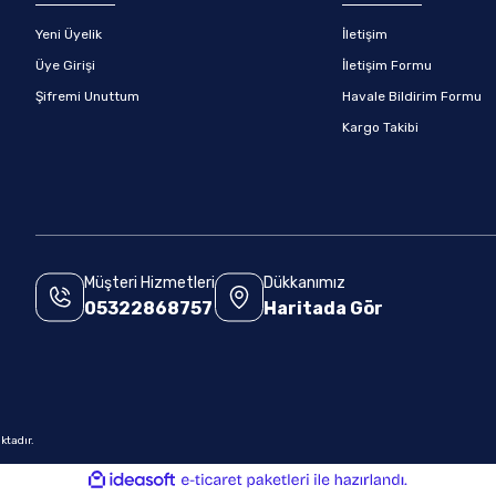
Yeni Üyelik
İletişim
Üye Girişi
İletişim Formu
Şifremi Unuttum
Havale Bildirim Formu
Kargo Takibi
Müşteri Hizmetleri
Dükkanımız
05322868757
Haritada Gör
.
ktadır.
ile
ideasoft
e-