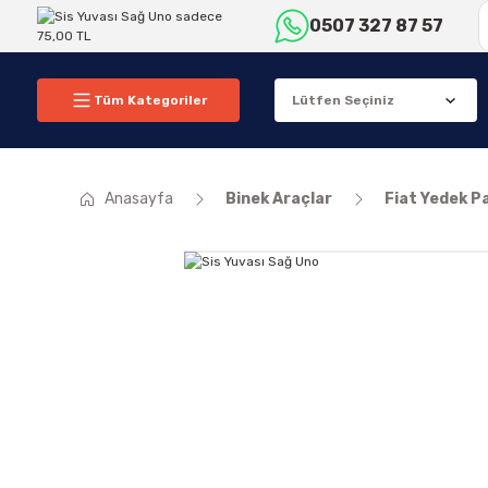
0507 327 87 57
Tüm Kategoriler
Anasayfa
Binek Araçlar
Fiat Yedek P