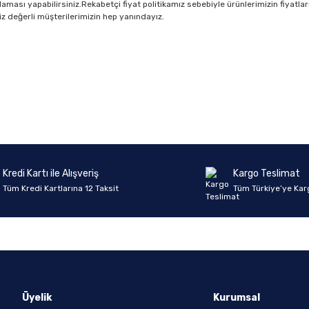
ası yapabilirsiniz.Rekabetçi fiyat politikamız sebebiyle ürünlerimizin fiyatları u
iz değerli müşterilerimizin hep yanındayız.
Ürün hakkında henüz soru sorulmamış.
Bu ürüne ilk yorumu siz yapın!
Yorum Yaz
Soru Sor
Kredi Kartı ile Alışveriş
Kargo Teslimat
Tüm Kredi Kartlarına 12 Taksit
Tüm Türkiye’ye Kar
Üyelik
Kurumsal