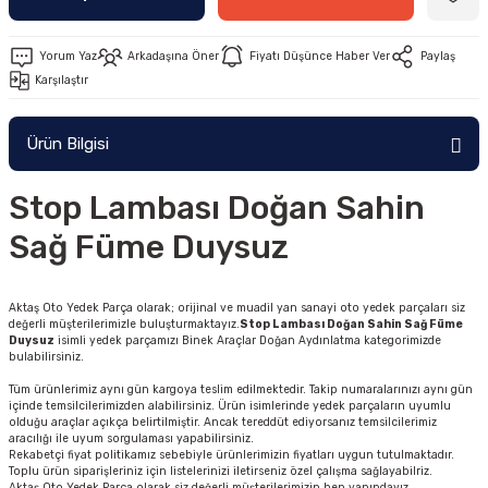
Yorum Yaz
Arkadaşına Öner
Fiyatı Düşünce Haber Ver
Paylaş
Karşılaştır
Ürün Bilgisi
Stop Lambası Doğan Sahin
Sağ Füme Duysuz
Aktaş Oto Yedek Parça olarak; orijinal ve muadil yan sanayi oto yedek parçaları siz
değerli müşterilerimizle buluşturmaktayız.
Stop Lambası Doğan Sahin Sağ Füme
Duysuz
isimli yedek parçamızı Binek Araçlar Doğan Aydınlatma kategorimizde
bulabilirsiniz.
Tüm ürünlerimiz aynı gün kargoya teslim edilmektedir. Takip numaralarınızı aynı gün
içinde temsilcilerimizden alabilirsiniz. Ürün isimlerinde yedek parçaların uyumlu
olduğu araçlar açıkça belirtilmiştir. Ancak tereddüt ediyorsanız temsilcilerimiz
aracılığı ile uyum sorgulaması yapabilirsiniz.
Rekabetçi fiyat politikamız sebebiyle ürünlerimizin fiyatları uygun tutulmaktadır.
Toplu ürün siparişleriniz için listelerinizi iletirseniz özel çalışma sağlayabilriz.
Aktaş Oto Yedek Parça olarak siz değerli müşterilerimizin hep yanındayız.