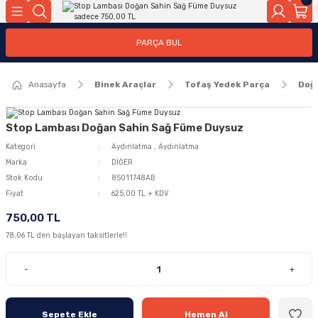
Geri Dön
Geri Dön
PARÇA BUL
ar
ar
Anasayfa
Binek Araçlar
Tofaş Yedek Parça
Doğ
ça
rça
Stop Lambası Doğan Sahin Sağ Füme Duysuz
Kategori
Aydınlatma
,
Aydınlatma
Marka
DİĞER
Stok Kodu
85011748AB
Fiyat
625,00 TL + KDV
750,00 TL
78,06 TL den başlayan taksitlerle!!
-
+
Sepete Ekle
Hemen Al