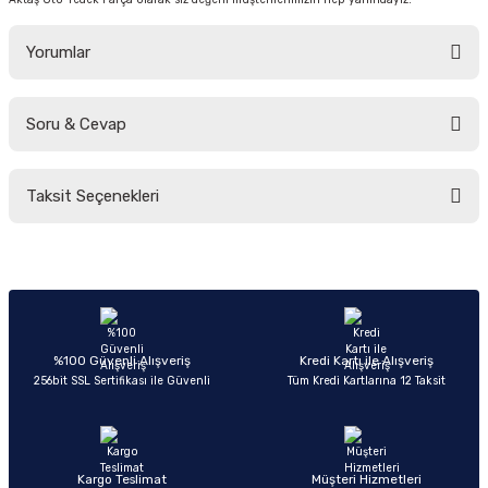
Yorumlar
Soru & Cevap
Bu ürüne ilk yorumu siz yapın!
Taksit Seçenekleri
Yorum Yaz
Ürün hakkında henüz soru sorulmamış.
Soru Sor
%100 Güvenli Alışveriş
Kredi Kartı ile Alışveriş
256bit SSL Sertifikası ile Güvenli
Tüm Kredi Kartlarına 12 Taksit
Kargo Teslimat
Müşteri Hizmetleri