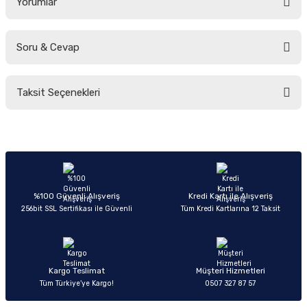
Yorumlar
Soru & Cevap
Bu ürüne ilk yorumu siz yapın!
Taksit Seçenekleri
Yorum Yaz
Ürün hakkında henüz soru sorulmamış.
Soru Sor
%100 Güvenli Alışveriş
Kredi Kartı ile Alışveriş
256bit SSL Sertifikası ile Güvenli
Tüm Kredi Kartlarına 12 Taksit
Kargo Teslimat
Müşteri Hizmetleri
Tüm Türkiye’ye Kargo!
0507 327 87 57