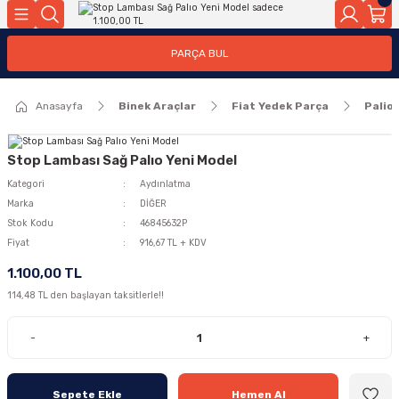
Geri Dön
Geri Dön
PARÇA BUL
ar
ar
Anasayfa
Binek Araçlar
Fiat Yedek Parça
Palio
ça
rça
Stop Lambası Sağ Palıo Yeni Model
Kategori
Aydınlatma
Marka
DİĞER
Stok Kodu
46845632P
Fiyat
916,67 TL + KDV
1.100,00 TL
114,48 TL den başlayan taksitlerle!!
-
+
Sepete Ekle
Hemen Al