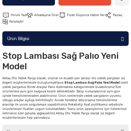
Yorum Yaz
Arkadaşına Öner
Fiyatı Düşünce Haber Ver
Paylaş
Karşılaştır
Ürün Bilgisi
Stop Lambası Sağ Palıo Yeni
Model
Aktaş Oto Yedek Parça olarak; orijinal ve muadil yan sanayi oto yedek parçaları siz
değerli müşterilerimizle buluşturmaktayız.
Stop Lambası Sağ Palıo Yeni Model
isimli
yedek parçamızı Binek Araçlar Palio Aydınlatma kategorimizde bulabilirsiniz.Tüm
ürünlerimiz aynı gün kargoya teslim edilmektedir. Takip numaralarınızı aynı gün
içinde temsilcilerimizden alabilirsiniz. Ürün isimlerinde yedek parçaların uyumlu
olduğu araçlar açıkça belirtilmiştir. Ancak tereddüt ediyorsanız temsilcilerimiz
aracılığı ile uyum sorgulaması yapabilirsiniz.Rekabetçi fiyat politikamız sebebiyle
ürünlerimizin fiyatları uygun tutulmaktadır. Toplu ürün siparişleriniz için listelerinizi
iletirseniz özel çalışma sağlayabilriz.Aktaş Oto Yedek Parça olarak siz değerli
müşterilerimizin hep yanındayız.