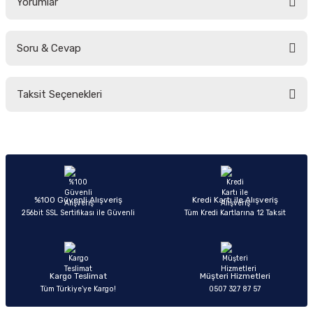
Yorumlar
Soru & Cevap
Bu ürüne ilk yorumu siz yapın!
Taksit Seçenekleri
Yorum Yaz
Ürün hakkında henüz soru sorulmamış.
Soru Sor
%100 Güvenli Alışveriş
Kredi Kartı ile Alışveriş
256bit SSL Sertifikası ile Güvenli
Tüm Kredi Kartlarına 12 Taksit
Kargo Teslimat
Müşteri Hizmetleri
Tüm Türkiye’ye Kargo!
0507 327 87 57