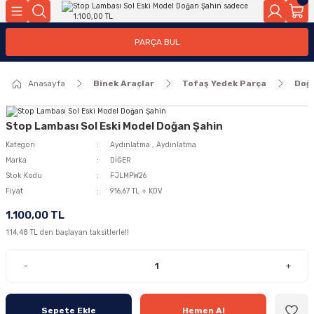
Geri Dön
Geri Dön
PARÇA BUL
ar
ar
Anasayfa
Binek Araçlar
Tofaş Yedek Parça
Doğ
ça
rça
Stop Lambası Sol Eski Model Doğan Şahin
Kategori
Aydınlatma
,
Aydınlatma
Marka
DİĞER
Stok Kodu
FJLMPW26
Fiyat
916,67 TL + KDV
1.100,00 TL
114,48 TL den başlayan taksitlerle!!
-
+
Sepete Ekle
Hemen Al