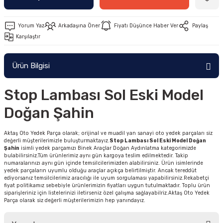
Yorum Yaz
Arkadaşına Öner
Fiyatı Düşünce Haber Ver
Paylaş
Karşılaştır
Ürün Bilgisi
Stop Lambası Sol Eski Model
Doğan Şahin
Aktaş Oto Yedek Parça olarak; orijinal ve muadil yan sanayi oto yedek parçaları siz
değerli müşterilerimizle buluşturmaktayız.
Stop Lambası Sol Eski Model Doğan
Şahin
isimli yedek parçamızı Binek Araçlar Doğan Aydınlatma kategorimizde
bulabilirsiniz.Tüm ürünlerimiz aynı gün kargoya teslim edilmektedir. Takip
numaralarınızı aynı gün içinde temsilcilerimizden alabilirsiniz. Ürün isimlerinde
yedek parçaların uyumlu olduğu araçlar açıkça belirtilmiştir. Ancak tereddüt
ediyorsanız temsilcilerimiz aracılığı ile uyum sorgulaması yapabilirsiniz.Rekabetçi
fiyat politikamız sebebiyle ürünlerimizin fiyatları uygun tutulmaktadır. Toplu ürün
siparişleriniz için listelerinizi iletirseniz özel çalışma sağlayabilriz.Aktaş Oto Yedek
Parça olarak siz değerli müşterilerimizin hep yanındayız.