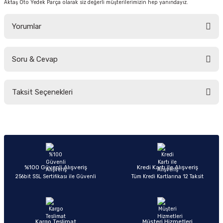
Aktaş Oto Yedek Parça olarak siz değerli müşterilerimizin hep yanındayız.
Yorumlar
Soru & Cevap
Bu ürüne ilk yorumu siz yapın!
Taksit Seçenekleri
Yorum Yaz
Ürün hakkında henüz soru sorulmamış.
Soru Sor
%100 Güvenli Alışveriş
Kredi Kartı ile Alışveriş
256bit SSL Sertifikası ile Güvenli
Tüm Kredi Kartlarına 12 Taksit
Kargo Teslimat
Müşteri Hizmetleri