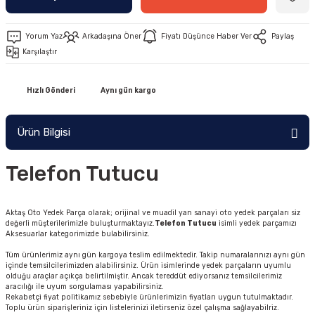
Yorum Yaz
Arkadaşına Öner
Fiyatı Düşünce Haber Ver
Paylaş
Karşılaştır
Hızlı Gönderi
Aynı gün kargo
Ürün Bilgisi
Telefon Tutucu
Aktaş Oto Yedek Parça olarak; orijinal ve muadil yan sanayi oto yedek parçaları siz
değerli müşterilerimizle buluşturmaktayız.
Telefon Tutucu
isimli yedek parçamızı
Aksesuarlar kategorimizde bulabilirsiniz.
Tüm ürünlerimiz aynı gün kargoya teslim edilmektedir. Takip numaralarınızı aynı gün
içinde temsilcilerimizden alabilirsiniz. Ürün isimlerinde yedek parçaların uyumlu
olduğu araçlar açıkça belirtilmiştir. Ancak tereddüt ediyorsanız temsilcilerimiz
aracılığı ile uyum sorgulaması yapabilirsiniz.
Rekabetçi fiyat politikamız sebebiyle ürünlerimizin fiyatları uygun tutulmaktadır.
Toplu ürün siparişleriniz için listelerinizi iletirseniz özel çalışma sağlayabilriz.