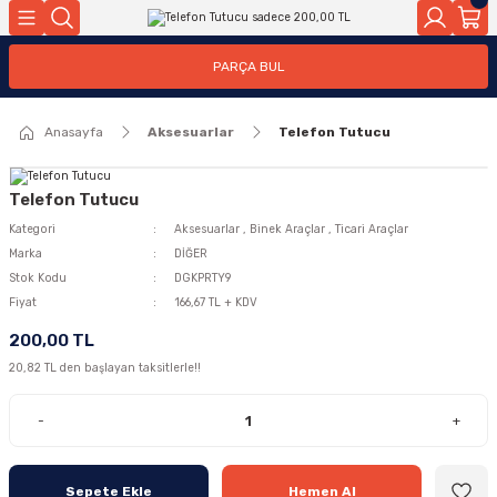
Geri Dön
Geri Dön
PARÇA BUL
ar
ar
Anasayfa
Aksesuarlar
Telefon Tutucu
ça
rça
Telefon Tutucu
Kategori
Aksesuarlar
,
Binek Araçlar
,
Ticari Araçlar
Marka
DİĞER
Stok Kodu
DGKPRTY9
Fiyat
166,67 TL + KDV
200,00 TL
20,82 TL den başlayan taksitlerle!!
-
+
Sepete Ekle
Hemen Al