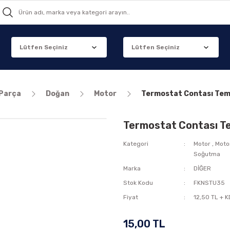
 Parça
Doğan
Motor
Termostat Contası Tem
Termostat Contası T
Kategori
Motor
,
Moto
Soğutma
Marka
DİĞER
Stok Kodu
FKNSTU35
Fiyat
12,50 TL + 
15,00 TL