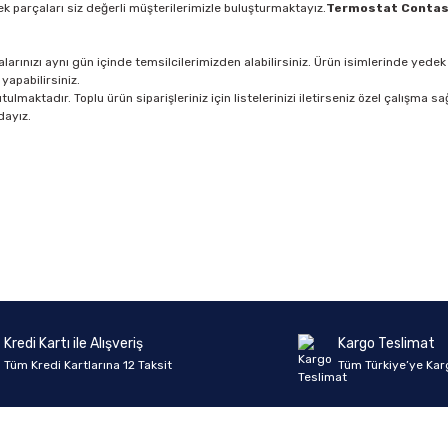
k parçaları siz değerli müşterilerimizle buluşturmaktayız.
Termostat Contas
rınızı aynı gün içinde temsilcilerimizden alabilirsiniz. Ürün isimlerinde yedek 
yapabilirsiniz.
lmaktadır. Toplu ürün siparişleriniz için listelerinizi iletirseniz özel çalışma sağ
dayız.
Ürün hakkında henüz soru sorulmamış.
Bu ürüne ilk yorumu siz yapın!
Yorum Yaz
Soru Sor
Kredi Kartı ile Alışveriş
Kargo Teslimat
Tüm Kredi Kartlarına 12 Taksit
Tüm Türkiye’ye Kar