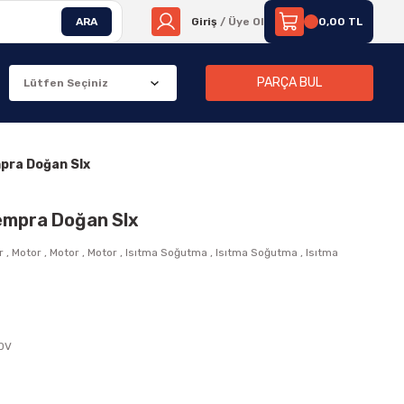
ARA
Giriş
/ Üye Ol
0,00 TL
PARÇA BUL
pra Doğan Slx
empra Doğan Slx
r
,
Motor
,
Motor
,
Motor
,
Isıtma Soğutma
,
Isıtma Soğutma
,
Isıtma
KDV