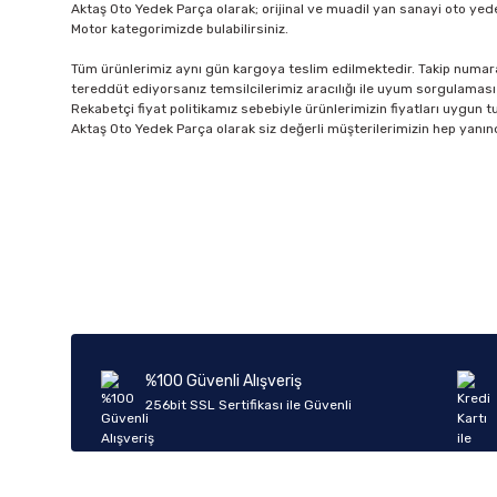
Aktaş Oto Yedek Parça olarak; orijinal ve muadil yan sanayi oto yede
Motor kategorimizde bulabilirsiniz.
Tüm ürünlerimiz aynı gün kargoya teslim edilmektedir. Takip numarala
tereddüt ediyorsanız temsilcilerimiz aracılığı ile uyum sorgulaması 
Rekabetçi fiyat politikamız sebebiyle ürünlerimizin fiyatları uygun tutu
Aktaş Oto Yedek Parça olarak siz değerli müşterilerimizin hep yanın
%100 Güvenli Alışveriş
256bit SSL Sertifikası ile Güvenli