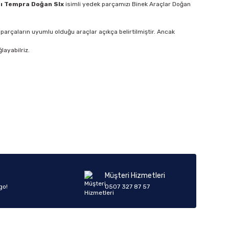
ı Tempra Doğan Slx
isimli yedek parçamızı Binek Araçlar Doğan
parçaların uyumlu olduğu araçlar açıkça belirtilmiştir. Ancak
layabilriz.
Müşteri Hizmetleri
go!
0507 327 87 57