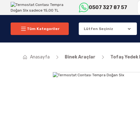
0507 327 87 57
Tüm Kategoriler
Anasayfa
Binek Araçlar
Tofaş Yedek