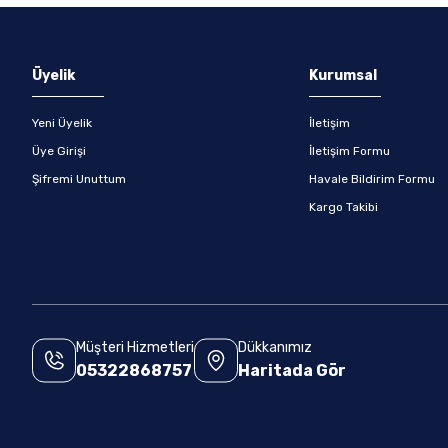
Üyelik
Kurumsal
Yeni Üyelik
İletişim
Üye Girişi
İletişim Formu
Şifremi Unuttum
Havale Bildirim Formu
Kargo Takibi
Müşteri Hizmetleri
Dükkanımız
05322868757
Haritada Gör