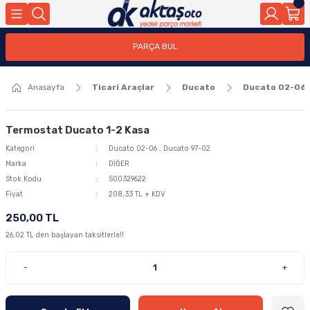
Geri Dön
Geri Dön
PARÇA BUL
ar
ar
Anasayfa
Ticari Araçlar
Ducato
Ducato 02-06
ça
rça
Termostat Ducato 1-2 Kasa
Kategori
Ducato 02-06
,
Ducato 97-02
Marka
DİĞER
Stok Kodu
500329622
Fiyat
208,33 TL + KDV
250,00 TL
26,02 TL den başlayan taksitlerle!!
-
+