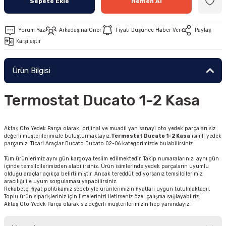
Sepete Ekle
Hemen Al
Yorum Yaz
Arkadaşına Öner
Fiyatı Düşünce Haber Ver
Paylaş
Karşılaştır
Ürün Bilgisi
Termostat Ducato 1-2 Kasa
Aktaş Oto Yedek Parça olarak; orijinal ve muadil yan sanayi oto yedek parçaları siz
değerli müşterilerimizle buluşturmaktayız.
Termostat Ducato 1-2 Kasa
isimli yedek
parçamızı Ticari Araçlar Ducato Ducato 02-06 kategorimizde bulabilirsiniz.
Tüm ürünlerimiz aynı gün kargoya teslim edilmektedir. Takip numaralarınızı aynı gün
içinde temsilcilerimizden alabilirsiniz. Ürün isimlerinde yedek parçaların uyumlu
olduğu araçlar açıkça belirtilmiştir. Ancak tereddüt ediyorsanız temsilcilerimiz
aracılığı ile uyum sorgulaması yapabilirsiniz.
Rekabetçi fiyat politikamız sebebiyle ürünlerimizin fiyatları uygun tutulmaktadır.
Toplu ürün siparişleriniz için listelerinizi iletirseniz özel çalışma sağlayabilriz.
Aktaş Oto Yedek Parça olarak siz değerli müşterilerimizin hep yanındayız.