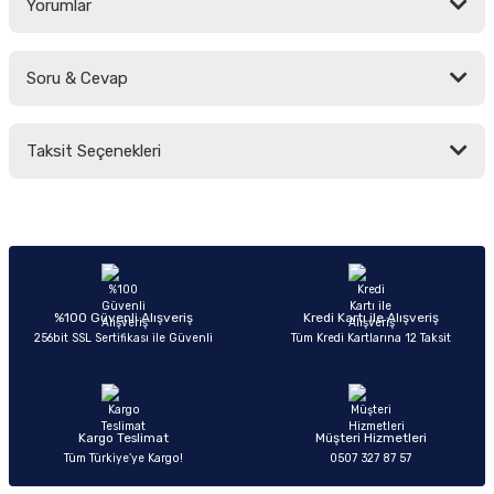
Yorumlar
Soru & Cevap
Bu ürüne ilk yorumu siz yapın!
Taksit Seçenekleri
Yorum Yaz
Ürün hakkında henüz soru sorulmamış.
Soru Sor
%100 Güvenli Alışveriş
Kredi Kartı ile Alışveriş
256bit SSL Sertifikası ile Güvenli
Tüm Kredi Kartlarına 12 Taksit
Kargo Teslimat
Müşteri Hizmetleri
Tüm Türkiye’ye Kargo!
0507 327 87 57