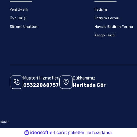
Yeni Üyelik
İletişim
Üye Girişi
İletişim Formu
Şifremi Unuttum
Havale Bildirim Formu
Kargo Takibi
Müşteri Hizmetleri
Dükkanımız
05322868757
Haritada Gör
.
ktadır.
ile
ideasoft
e-