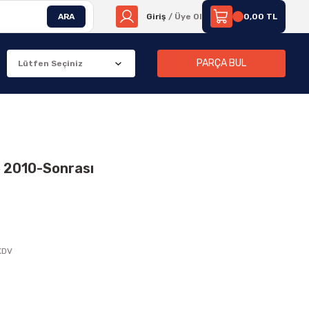
ARA
Giriş
/ Üye Ol
0,00 TL
PARÇA BUL
o 2010-Sonrası
 KDV