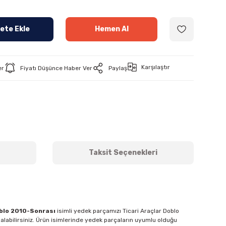
ete Ekle
Hemen Al
Karşılaştır
er
Fiyatı Düşünce Haber Ver
Paylaş
Taksit Seçenekleri
blo 2010-Sonrası
isimli yedek parçamızı Ticari Araçlar Doblo
 alabilirsiniz. Ürün isimlerinde yedek parçaların uyumlu olduğu