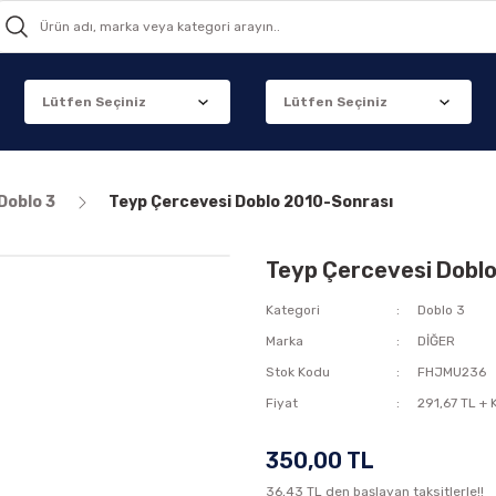
Doblo 3
Teyp Çercevesi Doblo 2010-Sonrası
Teyp Çercevesi Dobl
Kategori
Doblo 3
Marka
DİĞER
Stok Kodu
FHJMU236
Fiyat
291,67 TL +
350,00 TL
36,43 TL den başlayan taksitlerle!!