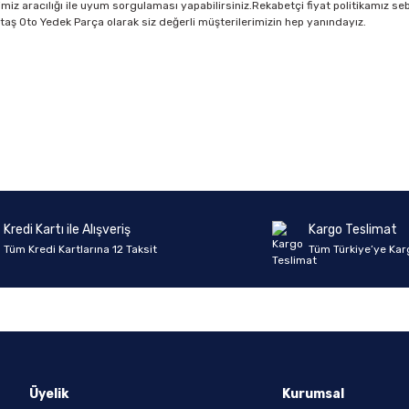
imiz aracılığı ile uyum sorgulaması yapabilirsiniz.Rekabetçi fiyat politikamız se
z.Aktaş Oto Yedek Parça olarak siz değerli müşterilerimizin hep yanındayız.
Ürün hakkında henüz soru sorulmamış.
Bu ürüne ilk yorumu siz yapın!
Yorum Yaz
Soru Sor
Kredi Kartı ile Alışveriş
Kargo Teslimat
Tüm Kredi Kartlarına 12 Taksit
Tüm Türkiye’ye Kar
Üyelik
Kurumsal