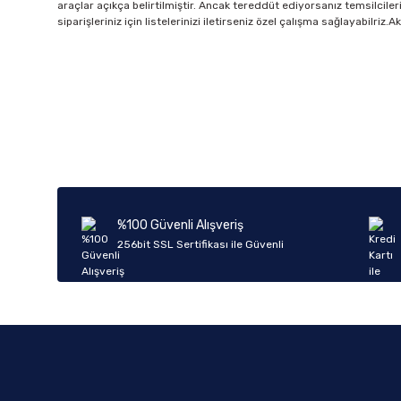
araçlar açıkça belirtilmiştir. Ancak tereddüt ediyorsanız temsilciler
siparişleriniz için listelerinizi iletirseniz özel çalışma sağlayabilri
%100 Güvenli Alışveriş
256bit SSL Sertifikası ile Güvenli