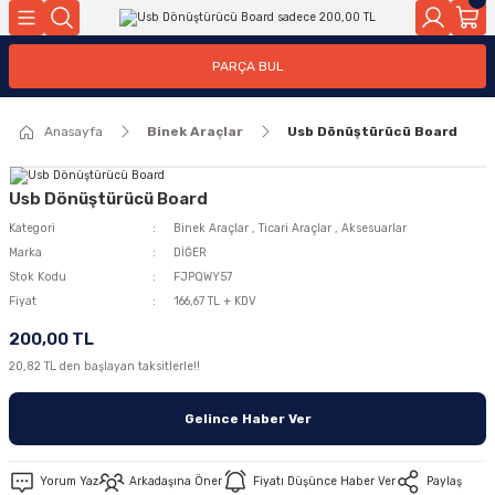
Geri Dön
Geri Dön
PARÇA BUL
ar
ar
Anasayfa
Binek Araçlar
Usb Dönüştürücü Board
ça
rça
Usb Dönüştürücü Board
Kategori
Binek Araçlar
,
Ticari Araçlar
,
Aksesuarlar
Marka
DİĞER
Stok Kodu
FJPQWY57
Fiyat
166,67 TL + KDV
200,00 TL
20,82 TL den başlayan taksitlerle!!
Gelince Haber Ver
Yorum Yaz
Arkadaşına Öner
Fiyatı Düşünce Haber Ver
Paylaş