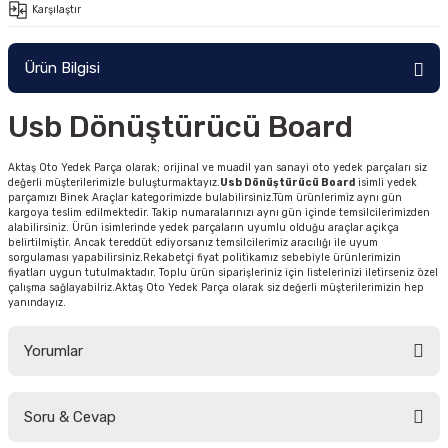
Karşılaştır
Ürün Bilgisi
Usb Dönüştürücü Board
Aktaş Oto Yedek Parça olarak; orijinal ve muadil yan sanayi oto yedek parçaları siz
değerli müşterilerimizle buluşturmaktayız.
Usb Dönüştürücü Board
isimli yedek
parçamızı Binek Araçlar kategorimizde bulabilirsiniz.Tüm ürünlerimiz aynı gün
kargoya teslim edilmektedir. Takip numaralarınızı aynı gün içinde temsilcilerimizden
alabilirsiniz. Ürün isimlerinde yedek parçaların uyumlu olduğu araçlar açıkça
belirtilmiştir. Ancak tereddüt ediyorsanız temsilcilerimiz aracılığı ile uyum
sorgulaması yapabilirsiniz.Rekabetçi fiyat politikamız sebebiyle ürünlerimizin
fiyatları uygun tutulmaktadır. Toplu ürün siparişleriniz için listelerinizi iletirseniz özel
çalışma sağlayabilriz.Aktaş Oto Yedek Parça olarak siz değerli müşterilerimizin hep
yanındayız.
Yorumlar
Soru & Cevap
Bu ürüne ilk yorumu siz yapın!