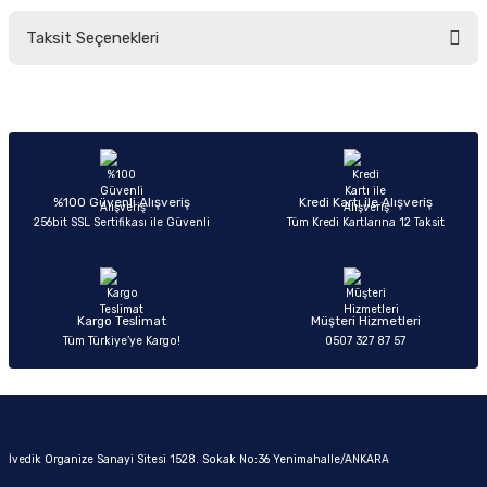
Taksit Seçenekleri
Yorum Yaz
Ürün hakkında henüz soru sorulmamış.
Soru Sor
%100 Güvenli Alışveriş
Kredi Kartı ile Alışveriş
256bit SSL Sertifikası ile Güvenli
Tüm Kredi Kartlarına 12 Taksit
Kargo Teslimat
Müşteri Hizmetleri
Tüm Türkiye’ye Kargo!
0507 327 87 57
İvedik Organize Sanayi Sitesi 1528. Sokak No:36 Yenimahalle/ANKARA