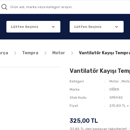
arça
Tempra
Motor
Vantilatör Kayışı Tempra
Vantilatör Kayışı Tem
Kategori
Motor
,
Moto
Marka
DİĞER
Stok Kodu
5PK940
Fiyat
270,83 TL +
325,00 TL
33,82 TL den başlayan taksitlerle!!