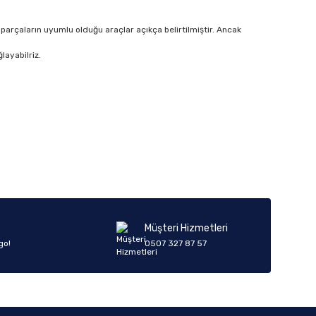
parçaların uyumlu olduğu araçlar açıkça belirtilmiştir. Ancak
layabilriz.
Müşteri Hizmetleri
go!
0507 327 87 57