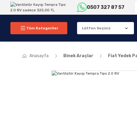
0507 327 87 57
Tüm Kategoriler
Anasayfa
Binek Araçlar
Fiat Yedek P