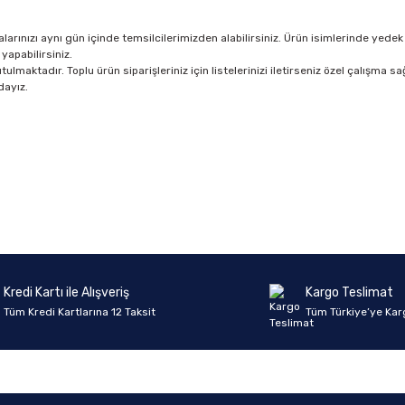
rınızı aynı gün içinde temsilcilerimizden alabilirsiniz. Ürün isimlerinde yedek 
yapabilirsiniz.
lmaktadır. Toplu ürün siparişleriniz için listelerinizi iletirseniz özel çalışma sağ
dayız.
Ürün hakkında henüz soru sorulmamış.
Bu ürüne ilk yorumu siz yapın!
Yorum Yaz
Soru Sor
Kredi Kartı ile Alışveriş
Kargo Teslimat
Tüm Kredi Kartlarına 12 Taksit
Tüm Türkiye’ye Kar