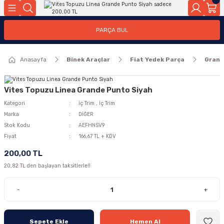
Geri Dön
Geri Dön
PARÇA BUL
ar
ar
Anasayfa
Binek Araçlar
Fiat Yedek Parça
Grand
ça
rça
Vites Topuzu Linea Grande Punto Siyah
Kategori
İç Trim
,
İç Trim
Marka
DİĞER
Stok Kodu
AEFHNSV9
Fiyat
166,67 TL + KDV
200,00 TL
20,82 TL den başlayan taksitlerle!!
-
+
Sepete Ekle
Hemen Al