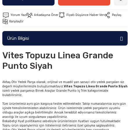
Yorum Yaz
Arkadaşına Öner
Fiyatı Düşünce Haber Ver
Paylaş
Karşılaştır
Ürün Bilgisi
Vites Topuzu Linea Grande
Punto Siyah
Aktaş Oto Yedek Parça olarak; orijinal ve muadil yan sanayi oto yedek parçaları siz
değerli müşterilerimizle buluşturmaktayız.
Vites Topuzu Linea Grande Punto Siyah
isimli yedek parçamızı Binek Araçlar Grande Punto İç Trim kategorimizde
bulabilirsiniz.
Tüm ürünlerimiz aynı gün kargoya teslim edilmektedir. Takip numaralarınızı aynı gün
içinde temsilcilerimizden alabilirsiniz. Ürün isimlerinde yedek parçaların uyumlu
olduğu araçlar açıkça belirtilmiştir. Ancak tereddüt ediyorsanız temsilcilerimiz
aracılığı ile uyum sorgulaması yapabilirsiniz.
Rekabetçi fiyat politikamız sebebiyle ürünlerimizin fiyatları uygun tutulmaktadır.
Toplu ürün siparişleriniz için listelerinizi iletirseniz özel çalışma sağlayabilriz.
Aktaş Oto Yedek Parça olarak siz değerli müşterilerimizin hep yanındayız.