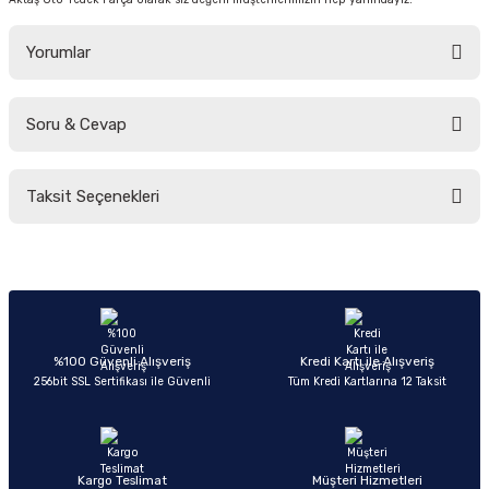
Yorumlar
Soru & Cevap
Bu ürüne ilk yorumu siz yapın!
Taksit Seçenekleri
Yorum Yaz
Ürün hakkında henüz soru sorulmamış.
Soru Sor
%100 Güvenli Alışveriş
Kredi Kartı ile Alışveriş
256bit SSL Sertifikası ile Güvenli
Tüm Kredi Kartlarına 12 Taksit
Kargo Teslimat
Müşteri Hizmetleri