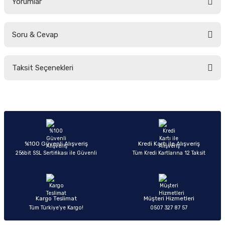
Yorumlar
Soru & Cevap
Bu ürüne ilk yorumu siz yapın!
Taksit Seçenekleri
Yorum Yaz
Ürün hakkında henüz soru sorulmamış.
Soru Sor
%100 Güvenli Alışveriş
Kredi Kartı ile Alışveriş
256bit SSL Sertifikası ile Güvenli
Tüm Kredi Kartlarına 12 Taksit
Kargo Teslimat
Müşteri Hizmetleri
Tüm Türkiye’ye Kargo!
0507 327 87 57