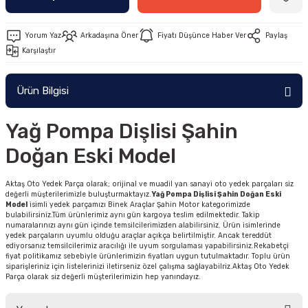
Yorum Yaz
Arkadaşına Öner
Fiyatı Düşünce Haber Ver
Paylaş
Karşılaştır
Ürün Bilgisi
Yağ Pompa Dişlisi Şahin
Doğan Eski Model
Aktaş Oto Yedek Parça olarak; orijinal ve muadil yan sanayi oto yedek parçaları siz
değerli müşterilerimizle buluşturmaktayız.
Yağ Pompa Dişlisi Şahin Doğan Eski
Model
isimli yedek parçamızı Binek Araçlar Şahin Motor kategorimizde
bulabilirsiniz.Tüm ürünlerimiz aynı gün kargoya teslim edilmektedir. Takip
numaralarınızı aynı gün içinde temsilcilerimizden alabilirsiniz. Ürün isimlerinde
yedek parçaların uyumlu olduğu araçlar açıkça belirtilmiştir. Ancak tereddüt
ediyorsanız temsilcilerimiz aracılığı ile uyum sorgulaması yapabilirsiniz.Rekabetçi
fiyat politikamız sebebiyle ürünlerimizin fiyatları uygun tutulmaktadır. Toplu ürün
siparişleriniz için listelerinizi iletirseniz özel çalışma sağlayabilriz.Aktaş Oto Yedek
Parça olarak siz değerli müşterilerimizin hep yanındayız.