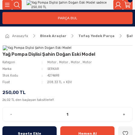
Geri Dön
Geri Dön
PARÇA BUL
ar
ar
Anasayfa
Binek Araçlar
Tofaş Yedek Parça
Şah
ça
rça
Yağ Pompa Dişlisi Şahin Doğan Eski Model
Kategori
Motor
,
Motor
,
Motor
,
Motor
Marka
SERKAR
Stok Kodu
4274698
Fiyat
208,33 TL + KDV
250,00 TL
26,02 TL den başlayan taksitlerle!!
-
+
Sepete Ekle
Hemen Al