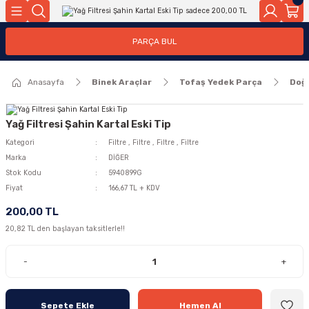
Geri Dön
Geri Dön
PARÇA BUL
ar
ar
Anasayfa
Binek Araçlar
Tofaş Yedek Parça
Doğ
ça
rça
Yağ Filtresi Şahin Kartal Eski Tip
Kategori
Filtre
,
Filtre
,
Filtre
,
Filtre
Marka
DİĞER
Stok Kodu
5940899G
Fiyat
166,67 TL + KDV
200,00 TL
20,82 TL den başlayan taksitlerle!!
-
+
Sepete Ekle
Hemen Al