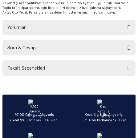
Rekabetçi fiyat politikamız sebebiyle ürünlerimizin fiyatları uygun tutulmaktadır.
Toplu ürün siparişleriniz için listelerinizi iletirseniz özel çalışma sağlayabilriz.
Aktaş Oto Yedek Parça olarak siz değerli müşterilerimizin hep yanındayız.
Yorumlar
Soru & Cevap
Bu ürüne ilk yorumu siz yapın!
Taksit Seçenekleri
Yorum Yaz
Ürün hakkında henüz soru sorulmamış.
Soru Sor
%100 Güvenli Alışveriş
Kredi Kartı ile Alışveriş
256bit SSL Sertifikası ile Güvenli
Tüm Kredi Kartlarına 12 Taksit