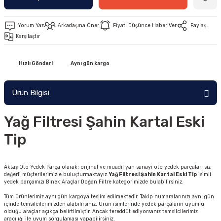
Yorum Yaz
Arkadaşına Öner
Fiyatı Düşünce Haber Ver
Paylaş
Karşılaştır
Hızlı Gönderi
Aynı gün kargo
Ürün Bilgisi
Yağ Filtresi Şahin Kartal Eski
Tip
Aktaş Oto Yedek Parça olarak; orijinal ve muadil yan sanayi oto yedek parçaları siz
değerli müşterilerimizle buluşturmaktayız.
Yağ Filtresi Şahin Kartal Eski Tip
isimli
yedek parçamızı Binek Araçlar Doğan Filtre kategorimizde bulabilirsiniz.
Tüm ürünlerimiz aynı gün kargoya teslim edilmektedir. Takip numaralarınızı aynı gün
içinde temsilcilerimizden alabilirsiniz. Ürün isimlerinde yedek parçaların uyumlu
olduğu araçlar açıkça belirtilmiştir. Ancak tereddüt ediyorsanız temsilcilerimiz
aracılığı ile uyum sorgulaması yapabilirsiniz.