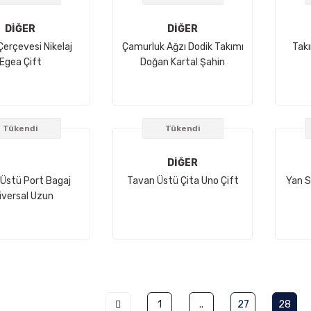
DİĞER
DİĞER
Çerçevesi Nikelaj
Çamurluk Ağzı Dodik Takımı
Takı
Egea Çift
Doğan Kartal Şahin
Tükendi
Tükendi
DİĞER
Üstü Port Bagaj
Tavan Üstü Çita Uno Çift
Yan S
iversal Uzun
1
..
27
28