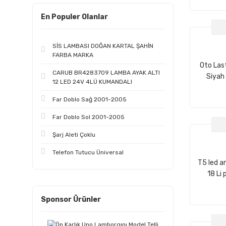
En Populer Olanlar
SİS LAMBASI DOĞAN KARTAL ŞAHİN
FARBA MARKA
Oto Las
CARUB BR4283709 LAMBA AYAK ALTI
Siyah
12 LED 24V 4LÜ KUMANDALI
Far Doblo Sağ 2001-2005
Far Doblo Sol 2001-2005
Şarj Aleti Çoklu
Telefon Tutucu Üniversal
T5 led a
18 Li
Sponsor Ürünler