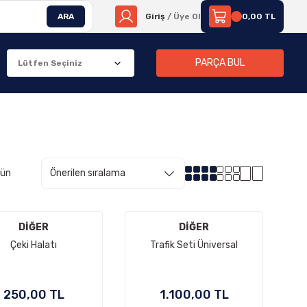
ARA
Giriş
/ Üye Ol
0,00 TL
PARÇA BUL
rün
DİĞER
DİĞER
Çeki Halatı
Trafik Seti Üniversal
250,00 TL
1.100,00 TL