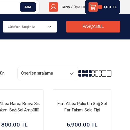
ARA
Giriş
/ Üye Ol
0,00 TL
PARÇA BUL
rün
 Albea Marea Brava Sis
Fiat Albea Palio Ön Sağ Sol
akımı Sağ Sol Ampüllü
Far Takımı Sole Tipi
800,00 TL
5.900,00 TL