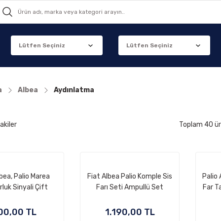
a
Albea
Aydınlatma
akiler
Toplam 40 ü
lbea, Palio Marea
Fiat Albea Palio Komple Sis
Palio
luk Sinyali Çift
Farı Seti Ampullü Set
Far T
00,00 TL
1.190,00 TL