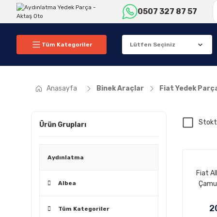
0507 327 87 57
Tüm Kategoriler
Anasayfa
Binek Araçlar
Fiat Yedek Parç
Stokt
Ürün Grupları
Aydınlatma
Fiat A
Albea
Çamur
2
Tüm Kategoriler