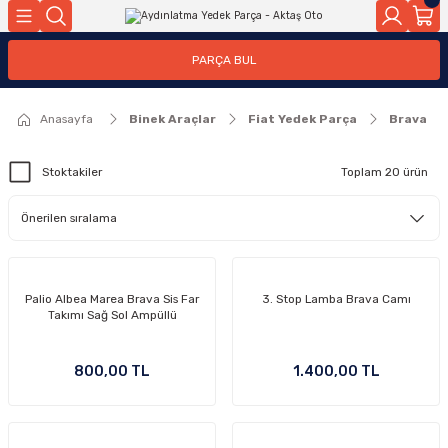
Geri Dön
Geri Dön
PARÇA BUL
ar
ar
Anasayfa
Binek Araçlar
Fiat Yedek Parça
Brava
ça
Stoktakiler
Toplam 20 ürün
rça
Palio Albea Marea Brava Sis Far
3. Stop Lamba Brava Camı
Takımı Sağ Sol Ampüllü
800,00 TL
1.400,00 TL