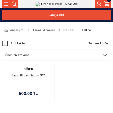
Geri Dön
Geri Dön
PARÇA BUL
ar
ar
Anasayfa
Ticari Araçlar
Scudo
Filtre
ça
Stoktakiler
Toplam 1 ürün
rça
DİĞER
Mazot Filtresi Scudo JTD
500,00 TL