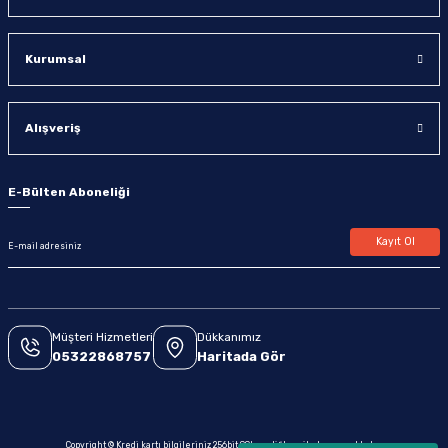
Kurumsal
Alışveriş
E-Bülten Aboneliği
Kayıt Ol
Müşteri Hizmetleri
Dükkanımız
05322868757
Haritada Gör
Copyright © Kredi kartı bilgileriniz 256bit SSL sertifikası ile korunmaktadır.