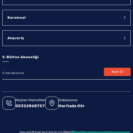
Kurumsal
Alışveriş
E-Bülten Aboneliği
Kayıt Ol
Müşteri Hizmetleri
Dükkanımız
05322868757
Haritada Gör
Copyright © Kredi kartı bilgileriniz 256bit SSL sertifikası ile korunmaktadır.