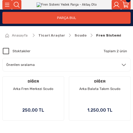
Geri Dön
Geri Dön
PARÇA BUL
ar
ar
Anasayfa
Ticari Araçlar
Scudo
Fren Sistemi
ça
Stoktakiler
Toplam 2 ürün
rça
DİĞER
DİĞER
Arka Fren Merkezi Scudo
Arka Balata Takım Scudo
250,00 TL
1.250,00 TL