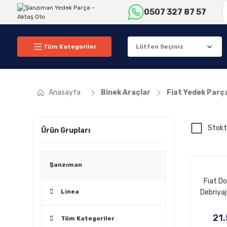
0507 327 87 57
Tüm Kategoriler
Anasayfa
Binek Araçlar
Fiat Yedek Parç
Stokt
Ürün Grupları
Şanzıman
Fiat Do
Linea
Debriyaj
21
Tüm Kategoriler