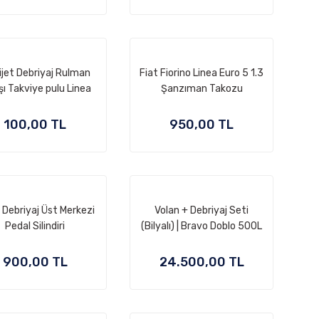
ijet Debriyaj Rulman
Fiat Fiorino Linea Euro 5 1.3
şı Takviye pulu Linea
Şanzıman Takozu
 Fiorino Grande Punto
100,00 TL
950,00 TL
 Debriyaj Üst Merkezi
Volan + Debriyaj Seti
Pedal Silindiri
(Bilyalı) | Bravo Doblo 500L
Giulietta 1.6 Mjtd
900,00 TL
24.500,00 TL