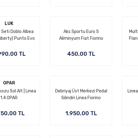
LUK
j Seti Doblo Albea
Aks Sportu Euro 5
Mult
iberty) Punto Evo
Aliminyum Fiat Fiorino
Flan
o Linea 1.4 8v
Linea
Doblo
990,00 TL
450,00 TL
OPAR
ozu Sol Alt | Linea
Debriyaj Üst Merkezi Pedal
Linea
1.4 OPAR
Silindiri Linea Fiorino
750,00 TL
1.950,00 TL