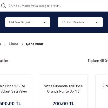
a
Linea
Şanzıman
akiler
Toplam 45 ü
blo Linea 1.6 Jtd
Vites Kumanda Teli Linea
Vit
 Volant Seti Valeo
Grande Punto Sol 1.3
Multijet
.500,00 TL
700,00 TL