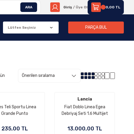
ARA
Giriş
/ Üye Ol
0,00 TL
PARÇA BUL
rün
Lancia
es Teli Sportu Linea
Fiat Doblo Linea Egea
Grande Punto
Debriyaj Seti 1.6 Multijet
235,00 TL
13.000,00 TL