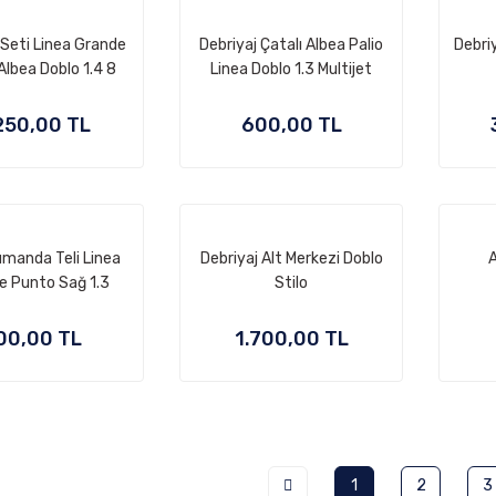
 Seti Linea Grande
Debriyaj Çatalı Albea Palio
Debri
lbea Doblo 1.4 8
Linea Doblo 1.3 Multijet
Valf
250,00 TL
600,00 TL
umanda Teli Linea
Debriyaj Alt Merkezi Doblo
A
e Punto Sağ 1.3
Stilo
Multijet
00,00 TL
1.700,00 TL
1
2
3