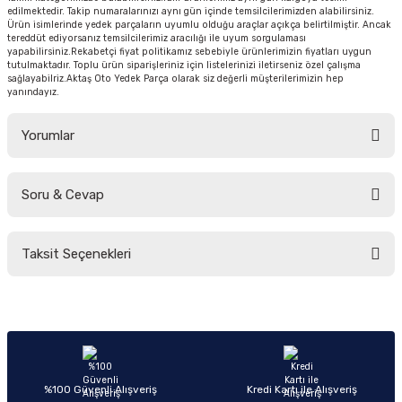
edilmektedir. Takip numaralarınızı aynı gün içinde temsilcilerimizden alabilirsiniz.
Ürün isimlerinde yedek parçaların uyumlu olduğu araçlar açıkça belirtilmiştir. Ancak
tereddüt ediyorsanız temsilcilerimiz aracılığı ile uyum sorgulaması
yapabilirsiniz.Rekabetçi fiyat politikamız sebebiyle ürünlerimizin fiyatları uygun
tutulmaktadır. Toplu ürün siparişleriniz için listelerinizi iletirseniz özel çalışma
sağlayabilriz.Aktaş Oto Yedek Parça olarak siz değerli müşterilerimizin hep
yanındayız.
Yorumlar
Soru & Cevap
Bu ürüne ilk yorumu siz yapın!
Taksit Seçenekleri
Yorum Yaz
Ürün hakkında henüz soru sorulmamış.
Soru Sor
%100 Güvenli Alışveriş
Kredi Kartı ile Alışveriş