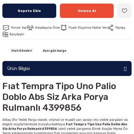
Sepete Ekle
Hemen Al
Yorum Yaz
Arkadaşına Öner
Fiyatı Düşünce Haber Ver
Paylaş
Karşılaştır
Hızlı Gönderi
Aynı gün kargo
Ürün Bilgisi
Fıat Tempra Tipo Uno Palio
Doblo Abs Siz Arka Porya
Rulmanlı 4399856
Aktaş Oto Yedek Parça olarak; orijinal ve muadil yan sanayi oto yedek parçaları siz
değerli müşterilerimizle buluşturmaktayız.
Fıat Tempra Tipo Uno Palio Doblo Abs
Siz Arka Porya Rulmanlı 4399856
isimli yedek parçamızı Binek Araçlar Marea Ön
Takım kategorimizde bulabilirsiniz.Tüm ürünlerimiz aynı gün kargoya teslim