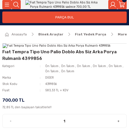
Geri Dön
Geri Dön
PARÇA BUL
ar
ar
Anasayfa
Binek Araçlar
Fiat Yedek Parça
Mare
ça
rça
Fıat Tempra Tipo Uno Palio Doblo Abs Siz Arka Porya
Rulmanlı 4399856
Kategori
Ön Takım
,
Ön Takım
,
Ön Takım
,
Ön Takım
,
Ön Takım
,
Ön Takım
,
Ön Takım
Marka
DİĞER
Stok Kodu
4399856
Fiyat
583,33 TL + KDV
700,00 TL
72,85 TL den başlayan taksitlerle!!
-
+