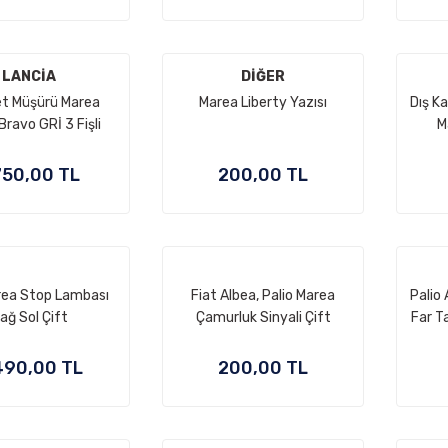
LANCİA
DİĞER
et Müşürü Marea
Marea Liberty Yazısı
Dış Ka
Bravo GRİ 3 Fişli
M
750,00 TL
200,00 TL
rea Stop Lambası
Fiat Albea, Palio Marea
Palio
ağ Sol Çift
Çamurluk Sinyali Çift
Far T
490,00 TL
200,00 TL