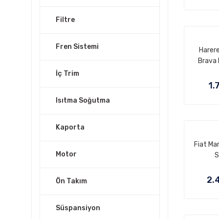
Filtre
Fren Sistemi
Harer
Brava 
İç Trim
1.
Isıtma Soğutma
Kaporta
Fiat Ma
Motor
S
2.
Ön Takım
Süspansiyon