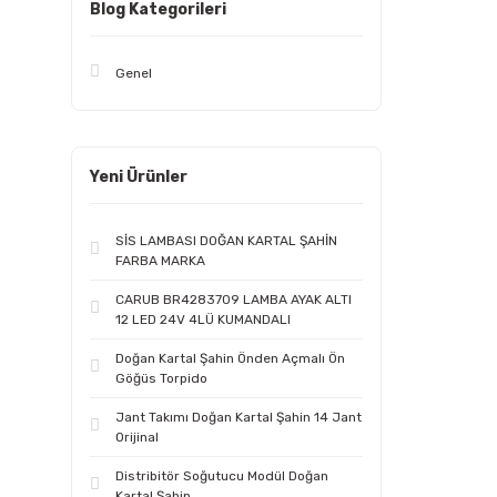
Blog Kategorileri
Genel
Yeni Ürünler
SİS LAMBASI DOĞAN KARTAL ŞAHİN
FARBA MARKA
CARUB BR4283709 LAMBA AYAK ALTI
12 LED 24V 4LÜ KUMANDALI
Doğan Kartal Şahin Önden Açmalı Ön
Göğüs Torpido
Jant Takımı Doğan Kartal Şahin 14 Jant
Orijinal
Distribitör Soğutucu Modül Doğan
Kartal Şahin