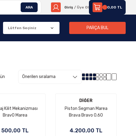
ARA
Giriş
/ Üye Ol
0,00 TL
PARÇA BUL
rün
DİĞER
aj Kilit Mekanizması
Piston Segman Marea
BravO Marea
Brava Bravo 0.60
500,00 TL
4.200,00 TL