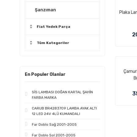
Şanzıman
Plaka La
Fiat Yedek Parça
2
Tüm Kategoriler
Çamurl
En Populer Olanlar
B
SİS LAMBASI DOĞAN KARTAL ŞAHİN
3
FARBA MARKA
CARUB BR4283709 LAMBA AYAK ALTI
12 LED 24V 4LÜ KUMANDALI
Far Doblo Sağ 2001-2005
Far Doblo Sol 2001-2005