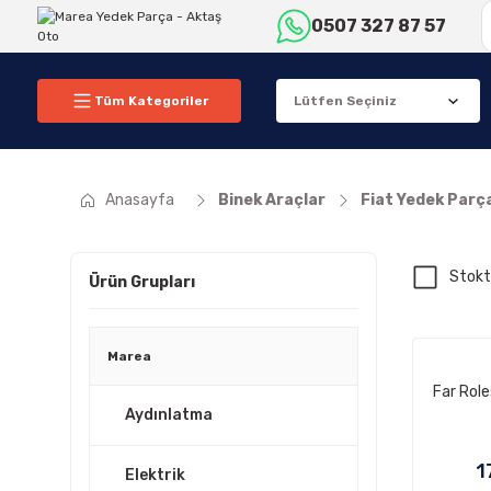
0507 327 87 57
Tüm Kategoriler
Anasayfa
Binek Araçlar
Fiat Yedek Parç
Stokt
Ürün Grupları
Marea
Far Role
Aydınlatma
1
Elektrik