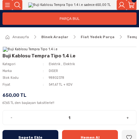
Geri Dön
Geri Dön
PARÇA BUL
ar
ar
Anasayfa
Binek Araçlar
Fiat Yedek Parça
Temp
ça
rça
Buji Kablosu Tempra Tipo 1.4 i.e
Kategori
Elektrik
,
Elektrik
Marka
DİĞER
Stok Kodu
98802378
Fiyat
541,67 TL + KDV
650,00 TL
67,65 TL den başlayan taksitlerle!!
-
+
Sepete Ekle
Hemen Al