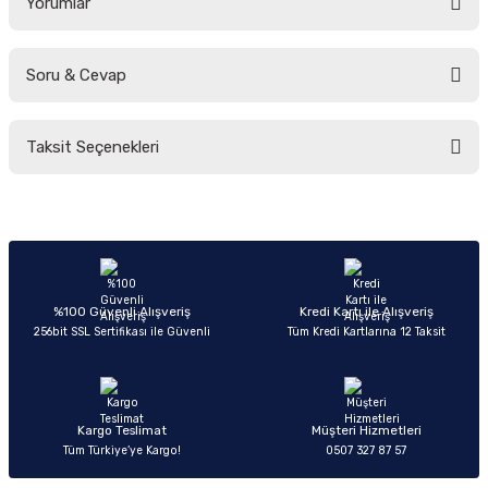
Yorumlar
Soru & Cevap
Bu ürüne ilk yorumu siz yapın!
Taksit Seçenekleri
Yorum Yaz
Ürün hakkında henüz soru sorulmamış.
Soru Sor
%100 Güvenli Alışveriş
Kredi Kartı ile Alışveriş
256bit SSL Sertifikası ile Güvenli
Tüm Kredi Kartlarına 12 Taksit
Kargo Teslimat
Müşteri Hizmetleri
Tüm Türkiye’ye Kargo!
0507 327 87 57