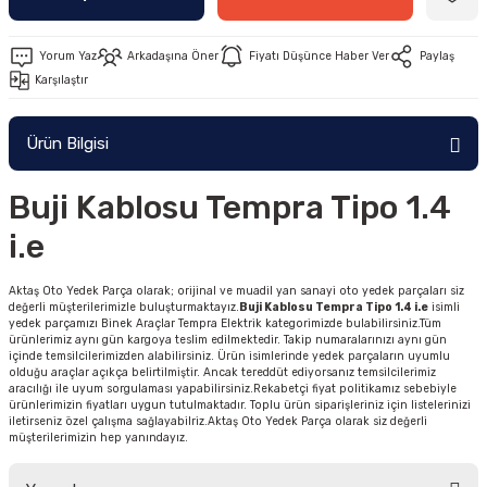
Yorum Yaz
Arkadaşına Öner
Fiyatı Düşünce Haber Ver
Paylaş
Karşılaştır
Ürün Bilgisi
Buji Kablosu Tempra Tipo 1.4
i.e
Aktaş Oto Yedek Parça olarak; orijinal ve muadil yan sanayi oto yedek parçaları siz
değerli müşterilerimizle buluşturmaktayız.
Buji Kablosu Tempra Tipo 1.4 i.e
isimli
yedek parçamızı Binek Araçlar Tempra Elektrik kategorimizde bulabilirsiniz.Tüm
ürünlerimiz aynı gün kargoya teslim edilmektedir. Takip numaralarınızı aynı gün
içinde temsilcilerimizden alabilirsiniz. Ürün isimlerinde yedek parçaların uyumlu
olduğu araçlar açıkça belirtilmiştir. Ancak tereddüt ediyorsanız temsilcilerimiz
aracılığı ile uyum sorgulaması yapabilirsiniz.Rekabetçi fiyat politikamız sebebiyle
ürünlerimizin fiyatları uygun tutulmaktadır. Toplu ürün siparişleriniz için listelerinizi
iletirseniz özel çalışma sağlayabilriz.Aktaş Oto Yedek Parça olarak siz değerli
müşterilerimizin hep yanındayız.