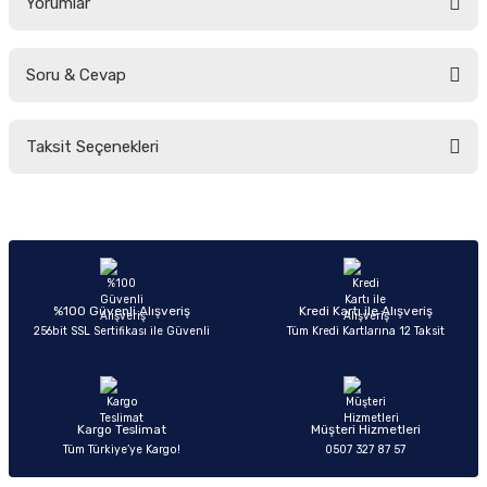
Yorumlar
Soru & Cevap
Bu ürüne ilk yorumu siz yapın!
Taksit Seçenekleri
Yorum Yaz
Ürün hakkında henüz soru sorulmamış.
Soru Sor
%100 Güvenli Alışveriş
Kredi Kartı ile Alışveriş
256bit SSL Sertifikası ile Güvenli
Tüm Kredi Kartlarına 12 Taksit
Kargo Teslimat
Müşteri Hizmetleri
Tüm Türkiye’ye Kargo!
0507 327 87 57