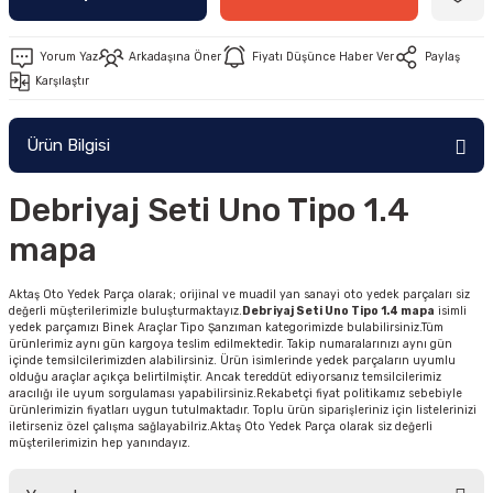
Yorum Yaz
Arkadaşına Öner
Fiyatı Düşünce Haber Ver
Paylaş
Karşılaştır
Ürün Bilgisi
Debriyaj Seti Uno Tipo 1.4
mapa
Aktaş Oto Yedek Parça olarak; orijinal ve muadil yan sanayi oto yedek parçaları siz
değerli müşterilerimizle buluşturmaktayız.
Debriyaj Seti Uno Tipo 1.4 mapa
isimli
yedek parçamızı Binek Araçlar Tipo Şanzıman kategorimizde bulabilirsiniz.Tüm
ürünlerimiz aynı gün kargoya teslim edilmektedir. Takip numaralarınızı aynı gün
içinde temsilcilerimizden alabilirsiniz. Ürün isimlerinde yedek parçaların uyumlu
olduğu araçlar açıkça belirtilmiştir. Ancak tereddüt ediyorsanız temsilcilerimiz
aracılığı ile uyum sorgulaması yapabilirsiniz.Rekabetçi fiyat politikamız sebebiyle
ürünlerimizin fiyatları uygun tutulmaktadır. Toplu ürün siparişleriniz için listelerinizi
iletirseniz özel çalışma sağlayabilriz.Aktaş Oto Yedek Parça olarak siz değerli
müşterilerimizin hep yanındayız.