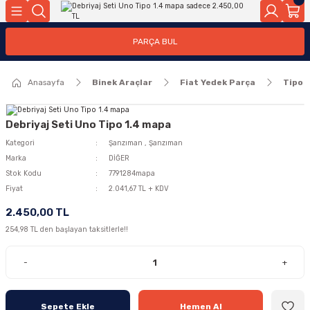
Geri Dön
Geri Dön
PARÇA BUL
ar
ar
Anasayfa
Binek Araçlar
Fiat Yedek Parça
Tipo
ça
rça
Debriyaj Seti Uno Tipo 1.4 mapa
Kategori
Şanzıman
,
Şanzıman
Marka
DİĞER
Stok Kodu
7791284mapa
Fiyat
2.041,67 TL + KDV
2.450,00 TL
254,98 TL den başlayan taksitlerle!!
-
+
Sepete Ekle
Hemen Al