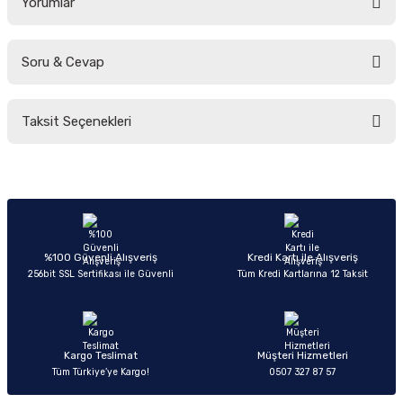
Yorumlar
Soru & Cevap
Bu ürüne ilk yorumu siz yapın!
Taksit Seçenekleri
Yorum Yaz
Ürün hakkında henüz soru sorulmamış.
Soru Sor
%100 Güvenli Alışveriş
Kredi Kartı ile Alışveriş
256bit SSL Sertifikası ile Güvenli
Tüm Kredi Kartlarına 12 Taksit
Kargo Teslimat
Müşteri Hizmetleri
Tüm Türkiye’ye Kargo!
0507 327 87 57