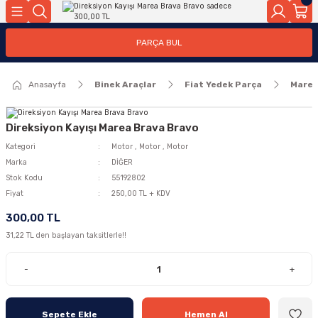
Geri Dön
Geri Dön
PARÇA BUL
ar
ar
Anasayfa
Binek Araçlar
Fiat Yedek Parça
Mare
ça
rça
Direksiyon Kayışı Marea Brava Bravo
Kategori
Motor
,
Motor
,
Motor
Marka
DİĞER
Stok Kodu
55192802
Fiyat
250,00 TL + KDV
300,00 TL
31,22 TL den başlayan taksitlerle!!
-
+
Sepete Ekle
Hemen Al