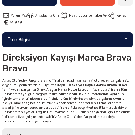
Yorum Yaz
Arkadaşına Öner
Fiyatı Düşünce Haber Ver
Paylaş
Karşılaştır
Ürün Bilgisi
Direksiyon Kayışı Marea Brava
Bravo
Aktaş Oto Yedek Parça olarak; orijinal ve muadil yan sanayi oto yedek parçaları siz
değerli müşterilerimizle buluşturmaktayız.
Direksiyon Kayışı Marea Brava Bravo
isimli yedek parçamızı Binek Araçlar Marea Motor kategorimizde bulabilirsiniz.Tüm
ürünlerimiz aynı gün kargoya teslim edilmektedir. Takip numaralarınızı aynı gün
içinde temsilcilerimizden alabilirsiniz. Ürün isimlerinde yedek parçaların uyumlu
olduğu araçlar açıkça belirtilmiştir. Ancak tereddüt ediyorsanız temsilcilerimiz
aracılığı ile uyum sorgulaması yapabilirsiniz.Rekabetçi fiyat politikamız sebebiyle
ürünlerimizin fiyatları uygun tutulmaktadır. Toplu ürün siparişleriniz için listelerinizi
iletirseniz özel çalışma sağlayabilriz.Aktaş Oto Yedek Parça olarak siz değerli
müşterilerimizin hep yanındayız.