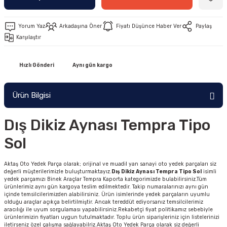
Yorum Yaz
Arkadaşına Öner
Fiyatı Düşünce Haber Ver
Paylaş
Karşılaştır
Hızlı Gönderi
Aynı gün kargo
Ürün Bilgisi
Dış Dikiz Aynası Tempra Tipo
Sol
Aktaş Oto Yedek Parça olarak; orijinal ve muadil yan sanayi oto yedek parçaları siz
değerli müşterilerimizle buluşturmaktayız.
Dış Dikiz Aynası Tempra Tipo Sol
isimli
yedek parçamızı Binek Araçlar Tempra Kaporta kategorimizde bulabilirsiniz.Tüm
ürünlerimiz aynı gün kargoya teslim edilmektedir. Takip numaralarınızı aynı gün
içinde temsilcilerimizden alabilirsiniz. Ürün isimlerinde yedek parçaların uyumlu
olduğu araçlar açıkça belirtilmiştir. Ancak tereddüt ediyorsanız temsilcilerimiz
aracılığı ile uyum sorgulaması yapabilirsiniz.Rekabetçi fiyat politikamız sebebiyle
ürünlerimizin fiyatları uygun tutulmaktadır. Toplu ürün siparişleriniz için listelerinizi
iletirseniz özel çalışma sağlayabilriz.Aktaş Oto Yedek Parça olarak siz değerli