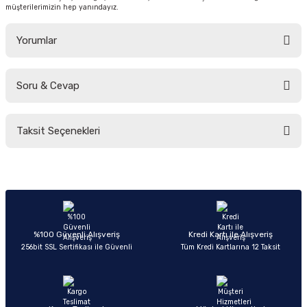
müşterilerimizin hep yanındayız.
Yorumlar
Soru & Cevap
Bu ürüne ilk yorumu siz yapın!
Taksit Seçenekleri
Yorum Yaz
Ürün hakkında henüz soru sorulmamış.
Soru Sor
%100 Güvenli Alışveriş
Kredi Kartı ile Alışveriş
256bit SSL Sertifikası ile Güvenli
Tüm Kredi Kartlarına 12 Taksit