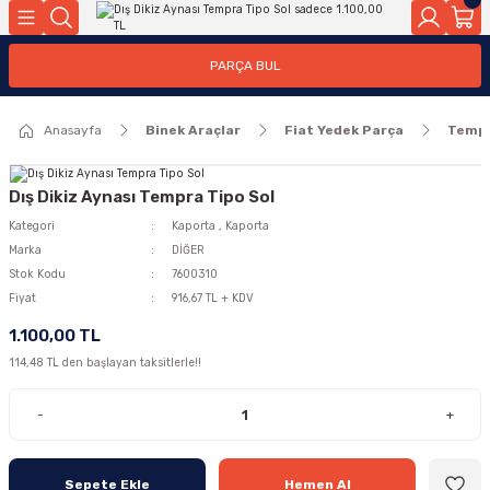
Geri Dön
Geri Dön
PARÇA BUL
ar
ar
Anasayfa
Binek Araçlar
Fiat Yedek Parça
Temp
ça
rça
Dış Dikiz Aynası Tempra Tipo Sol
Kategori
Kaporta
,
Kaporta
Marka
DİĞER
Stok Kodu
7600310
Fiyat
916,67 TL + KDV
1.100,00 TL
114,48 TL den başlayan taksitlerle!!
-
+
Sepete Ekle
Hemen Al