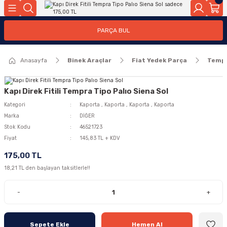
Geri Dön
Geri Dön
PARÇA BUL
ar
ar
Anasayfa
Binek Araçlar
Fiat Yedek Parça
Temp
ça
rça
Kapı Direk Fitili Tempra Tipo Palıo Siena Sol
Kategori
Kaporta
,
Kaporta
,
Kaporta
,
Kaporta
Marka
DİĞER
Stok Kodu
46521723
Fiyat
145,83 TL + KDV
175,00 TL
18,21 TL den başlayan taksitlerle!!
-
+
Sepete Ekle
Hemen Al