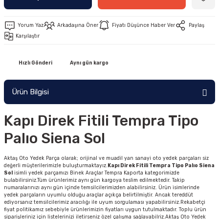
Yorum Yaz
Arkadaşına Öner
Fiyatı Düşünce Haber Ver
Paylaş
Karşılaştır
Hızlı Gönderi
Aynı gün kargo
Ürün Bilgisi
Kapı Direk Fitili Tempra Tipo
Palıo Siena Sol
Aktaş Oto Yedek Parça olarak; orijinal ve muadil yan sanayi oto yedek parçaları siz
değerli müşterilerimizle buluşturmaktayız.
Kapı Direk Fitili Tempra Tipo Palıo Siena
Sol
isimli yedek parçamızı Binek Araçlar Tempra Kaporta kategorimizde
bulabilirsiniz.Tüm ürünlerimiz aynı gün kargoya teslim edilmektedir. Takip
numaralarınızı aynı gün içinde temsilcilerimizden alabilirsiniz. Ürün isimlerinde
yedek parçaların uyumlu olduğu araçlar açıkça belirtilmiştir. Ancak tereddüt
ediyorsanız temsilcilerimiz aracılığı ile uyum sorgulaması yapabilirsiniz.Rekabetçi
fiyat politikamız sebebiyle ürünlerimizin fiyatları uygun tutulmaktadır. Toplu ürün
siparişleriniz için listelerinizi iletirseniz özel çalışma sağlayabilriz.Aktaş Oto Yedek