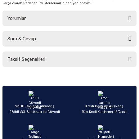
Parça olarak siz değerli müşterilerimizin hep yanındayız.
Yorumlar
Soru & Cevap
Bu ürüne ilk yorumu siz yapın!
Taksit Seçenekleri
Yorum Yaz
Ürün hakkında henüz soru sorulmamış.
Soru Sor
%100 Güvenli Alışveriş
Kredi Kartı ile Alışveriş
256bit SSL Sertifikası ile Güvenli
Tüm Kredi Kartlarına 12 Taksit